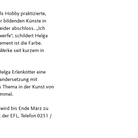
ls Hobby praktizierte,
r bildenden Künste in
eider abschloss. „Ich
erfe“, schildert Helga
ement ist die Farbe.
 Werke seit kurzem in
elga Erlenkötter eine
nandersetzung mit
es Thema in der Kunst von
Demmel.
 wird bis Ende März zu
 der EFL, Telefon 0251 /