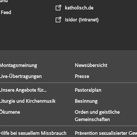
unu
katholisch.de
 Feed
isidor (Intranet)
Montagsmeinung
Newsübersicht
Live-Übertragungen
Presse
Unsere Angebote für...
Pastoralplan
Liturgie und Kirchenmusik
Besinnung
Ökumene
Orden und geistliche
Gemeinschaften
Hilfe bei sexuellem Missbrauch
Prävention sexualisierter Gew