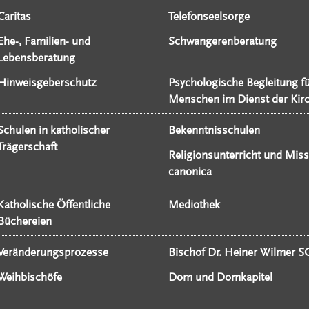
Caritas
Telefonseelsorge
Ehe-, Familien- und
Schwangerenberatung
Lebensberatung
Hinweisgeberschutz
Psychologische Begleitung f
Menschen im Dienst der Kir
Schulen in katholischer
Bekenntnisschulen
Trägerschaft
Religionsunterricht und Miss
canonica
Katholische Öffentliche
Mediothek
Büchereien
Veränderungsprozesse
Bischof Dr. Heiner Wilmer S
Weihbischöfe
Dom und Domkapitel