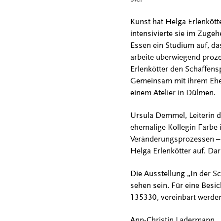
Kunst hat Helga Erlenkött
intensivierte sie im Zuge
Essen ein Studium auf, da
arbeite überwiegend prozes
Erlenkötter den Schaffensp
Gemeinsam mit ihrem Eheman
einem Atelier in Dülmen.
Ursula Demmel, Leiterin de
ehemalige Kollegin Farbe 
Veränderungsprozessen – d
Helga Erlenkötter auf. Da
Die Ausstellung „In der S
sehen sein. Für eine Besic
135330, vereinbart werde
Ann-Christin Ladermann