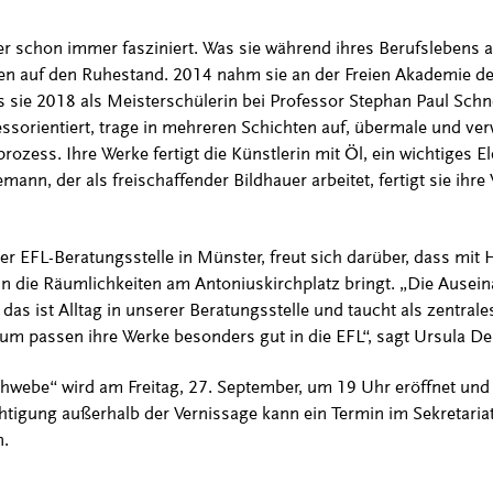
er schon immer fasziniert. Was sie während ihres Berufslebens a
hen auf den Ruhestand. 2014 nahm sie an der Freien Akademie de
s sie 2018 als Meisterschülerin bei Professor Stephan Paul Schn
sorientiert, trage in mehreren Schichten auf, übermale und verw
rozess. Ihre Werke fertigt die Künstlerin mit Öl, ein wichtiges El
n, der als freischaffender Bildhauer arbeitet, fertigt sie ihre
r EFL-Beratungsstelle in Münster, freut sich darüber, dass mit H
in die Räumlichkeiten am Antoniuskirchplatz bringt. „Die Ausei
as ist Alltag in unserer Beratungsstelle und taucht als zentral
rum passen ihre Werke besonders gut in die EFL“, sagt Ursula 
chwebe“ wird am Freitag, 27. September, um 19 Uhr eröffnet und
htigung außerhalb der Vernissage kann ein Termin im Sekretariat
n.