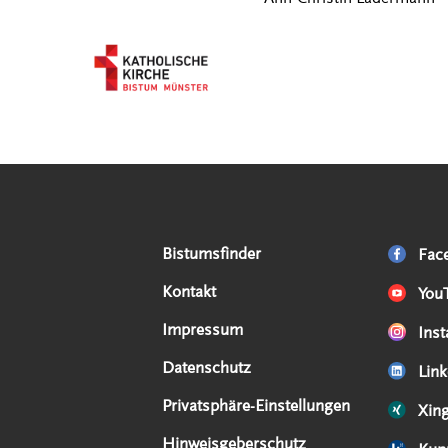
Serviceangebote
Social Media Angebote
Externe Links
Bistumsfinder
Fac
Kontakt
You
Impressum
Ins
Datenschutz
Link
Privatsphäre-Einstellungen
Xin
Hinweisgeberschutz