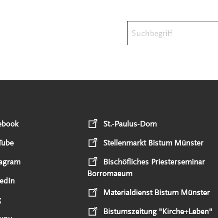
Suchbegriff
ebook
St.-Paulus-Dom
Tube
Stellenmarkt Bistum Münster
tagram
Bischöfliches Priesterseminar
Borromaeum
edIn
Materialdienst Bistum Münster
g
Bistumszeitung "Kirche+Leben"