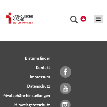
Kontakt
Suche
Serviceangebote
Social Media Angebote
Externe Links
Bistumsfinder
Kontakt
Impressum
Datenschutz
Privatsphäre-Einstellungen
Hinweisgeberschutz