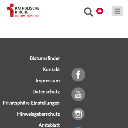
Kontakt
Suche
Serviceangebote
Social Media Angebote
Externe Links
Bistumsfinder
Kontakt
Impressum
Datenschutz
Privatsphäre-Einstellungen
Hinweisgeberschutz
Amtsblatt