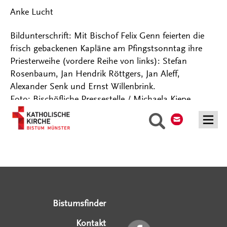
Anke Lucht
Bildunterschrift: Mit Bischof Felix Genn feierten die
frisch gebackenen Kapläne am Pfingstsonntag ihre
Priesterweihe (vordere Reihe von links): Stefan
Rosenbaum, Jan Hendrik Röttgers, Jan Aleff,
Alexander Senk und Ernst Willenbrink.
Foto: Bischöfliche Pressestelle / Michaela Kiepe
Kontakt
Suche
Serviceangebote
Social Media Angebote
Externe Links
Bistumsfinder
Kontakt