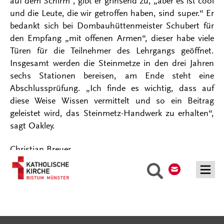
auf dem Schirm“, gibt er grinsend zu, „aber es ist cool
und die Leute, die wir getroffen haben, sind super.“ Er
bedankt sich bei Dombauhüttenmeister Schubert für
den Empfang „mit offenen Armen“, dieser habe viele
Türen für die Teilnehmer des Lehrgangs geöffnet.
Insgesamt werden die Steinmetze in den drei Jahren
sechs Stationen bereisen, am Ende steht eine
Abschlussprüfung. „Ich finde es wichtig, dass auf
diese Weise Wissen vermittelt und so ein Beitrag
geleistet wird, das Steinmetz-Handwerk zu erhalten“,
sagt Oakley.
Christian Breuer
Kontakt
Suche
Serviceangebote
Social Media Angebote
Externe Links