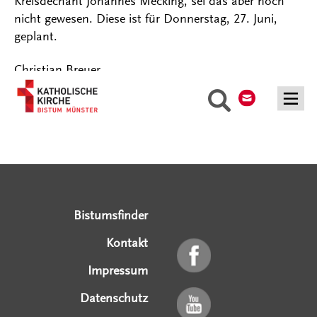
Kreisdechant Johannes Mecking, sei das aber noch
nicht gewesen. Diese ist für Donnerstag, 27. Juni,
geplant.
Christian Breuer
Kontakt
Suche
Serviceangebote
Social Media Angebote
Externe Links
Bistumsfinder
Kontakt
Impressum
Datenschutz