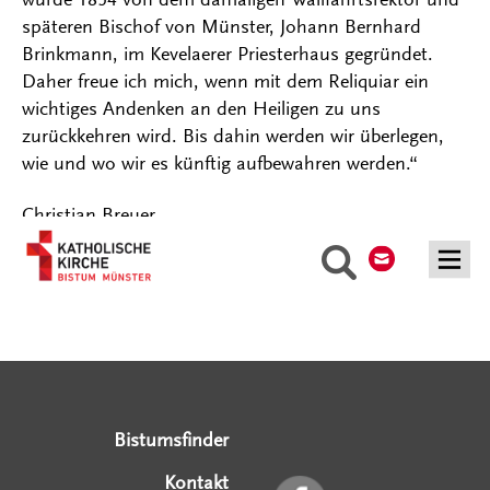
späteren Bischof von Münster, Johann Bernhard
Brinkmann, im Kevelaerer Priesterhaus gegründet.
Daher freue ich mich, wenn mit dem Reliquiar ein
wichtiges Andenken an den Heiligen zu uns
zurückkehren wird. Bis dahin werden wir überlegen,
wie und wo wir es künftig aufbewahren werden.“
Christian Breuer
Kontakt
Suche
Serviceangebote
Social Media Angebote
Externe Links
Bistumsfinder
Kontakt