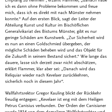
Empfang zu nehmen“, erzählt Flammer, „danach habe
ich es dann ohne Probleme bekommen und freue
mich, dass ich es direkt mit nach Münster nehmen
konnte.“ Auf den ersten Blick, sagt der Leiter der
Abteilung Kunst und Kultur im Bischöflichen
Generalvikariat des Bistums Münster, gibt es nur
geringe Schäden am Kunstwerk. „Zur Sicherheit wird
es nun an einen Goldschmied übergeben, der
mögliche Schäden beheben wird und das Objekt für
die Zukunft in seinem Bestand sichert.“ Wie lange das
dauere, lasse sich derzeit zwar nicht abschätzen,
erklärt Flammer, klar aber sei: „Danach wird das
Reliquiar wieder nach Kevelaer zurückkehren,
sicherlich noch in diesem Jahr“.
Wallfahrtsrektor Gregor Kauling blickt der Rückkehr
freudig entgegen: „Kevelaer ist eng mit dem Heiligen
Petrus Canisius verbunden. Der Orden der Canisianer
wurde 1854 von dem damaligen Wallfahrtsrektor und