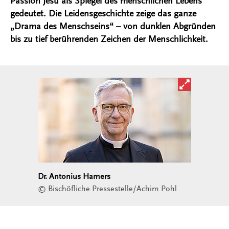
Passion Jesu als Spiegel des menschlichen Lebens
gedeutet. Die Leidensgeschichte zeige das ganze
„Drama des Menschseins“ – von dunklen Abgründen
bis zu tief berührenden Zeichen der Menschlichkeit.
Bild in ver
Dr. Antonius Hamers
© Bischöfliche Pressestelle/Achim Pohl