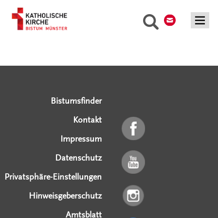
Kontakt
Suche
Serviceangebote
Social Media Angebote
Externe Links
Bistumsfinder
Kontakt
Impressum
Datenschutz
Privatsphäre-Einstellungen
Hinweisgeberschutz
Amtsblatt