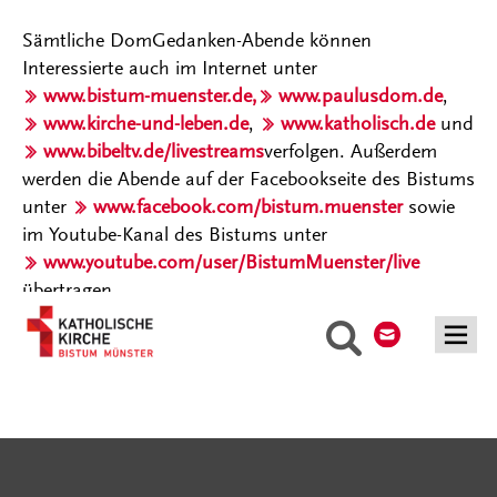
Sämtliche DomGedanken-Abende können
Interessierte auch im Internet unter
www.bistum-muenster.de,
www.paulusdom.de
,
www.kirche-und-leben.de
,
www.katholisch.de
und
www.bibeltv.de/livestreams
verfolgen. Außerdem
werden die Abende auf der Facebookseite des Bistums
unter
www.facebook.com/bistum.muenster
sowie
im Youtube-Kanal des Bistums unter
www.youtube.com/user/BistumMuenster/live
übertragen.
Kontakt
Suche
Serviceangebote
Social Media Angebote
Externe Links