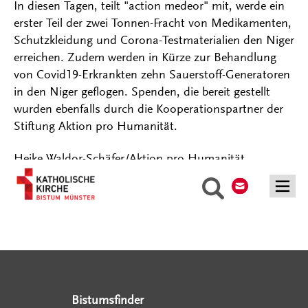
In diesen Tagen, teilt "action medeor" mit, werde ein
erster Teil der zwei Tonnen-Fracht von Medikamenten,
Schutzkleidung und Corona-Testmaterialien den Niger
erreichen. Zudem werden in Kürze zur Behandlung
von Covid19-Erkrankten zehn Sauerstoff-Generatoren
in den Niger geflogen. Spenden, die bereit gestellt
wurden ebenfalls durch die Kooperationspartner der
Stiftung Aktion pro Humanität.
Heike Waldor-Schäfer/Aktion pro Humanität
Kontakt
Suche
Serviceangebote
Social Media Angebote
Externe Links
Bistumsfinder