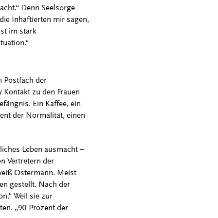
racht.“ Denn Seelsorge
ie Inhaftierten mir sagen,
st im stark
tuation.“
m Postfach der
 Kontakt zu den Frauen
fängnis. Ein Kaffee, ein
nt der Normalität, einen
hliches Leben ausmacht –
n Vertretern der
 weiß Ostermann. Meist
n gestellt. Nach der
n.“ Weil sie zur
ten. „90 Prozent der