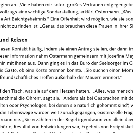
eginn an. „Viele haben mir sofort großes Vertrauen entgegengeb
ollzugs eine wichtige Sonderstellung, erklärt Ostermann. „Was d
ine Art Beichtgeheimnis.“ Eine Offenheit wird möglich, wie sie son
cht zu finden ist. „Genau das brauchen diese Frauen in ihrer Si
 und Keksen
iesen Kontakt häufig, indem sie einen Antrag stellen, der dann i
 dieser Information nahm Ostermann gemeinsam mit Josefine May
in mit ihnen aus. Dann ging es in das Büro der Seelsorger im Ge
e Gäste, ob eine Kerze brennen könnte. „Sie suchen einen Mome
 freundschaftliches Treffen außerhalb der Mauern erinnert.“
f den Tisch, was sie auf dem Herzen hatten. „Alles, was mensc
anchmal die Ohren“, sagt sie. „Anders als bei Gesprächen mit de
lten oder Psychologen, bei denen sie natürlich gehemmt sind“,
 die Lebenswege wurden weit zurückgegangen, existenzielle Frage
ermann nie. „Sie erzählten in der Regel irgendwann von allein davo
örte, Resultat von Entwicklungen war, Ergebnis von Ereignisket