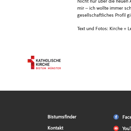
Nicht nur über die neuen 
mir – ich wollte immer sch
gesellschaftliches Profil 
Text und Fotos: Kirche + 
Serviceangebote
Social Media Angebote
Externe Links
Bistumsfinder
Fac
Kontakt
You