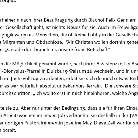
ergibt.“
rheinerin nach ihrer Beauftragung durch Bischof Felix Genn am
 Gesellschaft geht, ist nichts Neues für sie. Auch im Freiwillig
gogik waren es Menschen, die oft keine Lobby in der Gesellscha
 Migranten und Obdachlose. „Wir Christen wollen dorthin gehen
. „Gerade dort braucht es unsere frohe Botschaft.“
en die Möglichkeit genannt wurde, nach ihrer Assistenzzeit in As
 St.-Dionysius-Pfarrei in Duisburg-Walsum zu wechseln, und in u
ch im Justizvollzug zu arbeiten, erbat sie sich dennoch etwas Bed
es war natürlich absolut unbekanntes Terrain.“ Die schwere Sic
 durchschritten. „Ich wollte erst in mich hineinhören, welche Ängs
te sie zu. Aber nur unter der Bedingung, dass sie für ihren Einsa
n Arbeitswochen im neuen Job verbrachte sie deshalb in der JVA f
er dortigen Pastoralreferentin Josefine May. Diese Zeit war für si
 bereit.