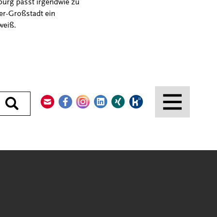
sburg passt irgendwie zu
ter-Großstadt ein
weiß.
Kontakt
Facebook
Instagram
LinkedIn
Xing
Kununu
Durchsuchen