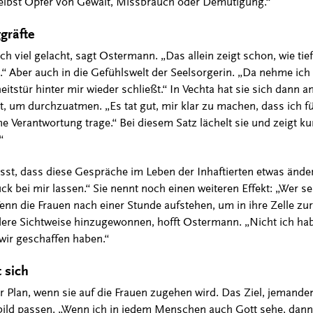
selbst Opfer von Gewalt, Missbrauch oder Demütigung.“
gräfte
h viel gelacht, sagt Ostermann. „Das allein zeigt schon, wie tief
“ Aber auch in die Gefühlswelt der Seelsorgerin. „Da nehme ich
itstür hinter mir wieder schließt.“ In Vechta hat sie sich dann an
, um durchzuatmen. „Es tat gut, mir klar zu machen, dass ich fü
ne Verantwortung trage.“ Bei diesem Satz lächelt sie und zeigt 
“
usst, dass diese Gespräche im Leben der Inhaftierten etwas ände
uck bei mir lassen.“ Sie nennt noch einen weiteren Effekt: „Wer s
Wenn die Frauen nach einer Stunde aufstehen, um in ihre Zelle z
andere Sichtweise hinzugewonnen, hofft Ostermann. „Nicht ich hab
 wir geschaffen haben.“
 sich
 ihr Plan, wenn sie auf die Frauen zugehen wird. Das Ziel, jemand
ld passen. „Wenn ich in jedem Menschen auch Gott sehe, dann 