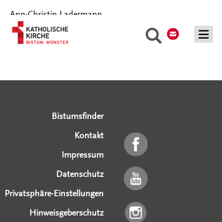
Ann-Christin Ladermann
Kontakt
Suche
Serviceangebote
Social Media Angebote
Externe Links
Bistumsfinder
Kontakt
Impressum
Datenschutz
Privatsphäre-Einstellungen
Hinweisgeberschutz