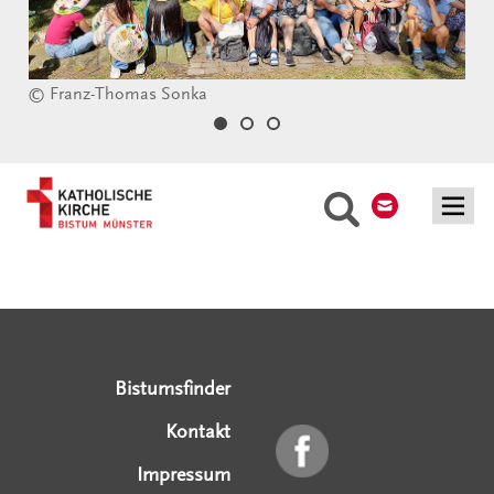
© Franz-Thomas Sonka
Kontakt
Suche
Serviceangebote
Social Media Angebote
Externe Links
Bistumsfinder
Kontakt
Impressum