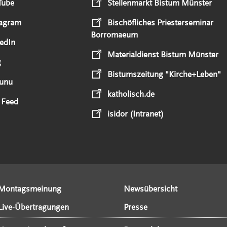
Tube
Stellenmarkt Bistum Münster
tagram
Bischöfliches Priesterseminar
Borromaeum
edIn
Materialdienst Bistum Münster
g
Bistumszeitung "Kirche+Leben"
unu
katholisch.de
 Feed
isidor (Intranet)
Montagsmeinung
Newsübersicht
Live-Übertragungen
Presse