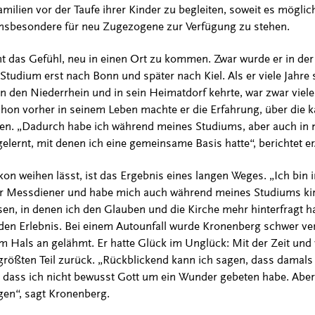
ilien vor der Taufe ihrer Kinder zu begleiten, soweit es möglic
insbesondere für neu Zugezogene zur Verfügung zu stehen.
das Gefühl, neu in einen Ort zu kommen. Zwar wurde er in der 
Studium erst nach Bonn und später nach Kiel. Als er viele Jahre 
 den Niederrhein und in sein Heimatdorf kehrte, war zwar viel
schon vorher in seinem Leben machte er die Erfahrung, über die
en. „Dadurch habe ich während meines Studiums, aber auch in
ernt, mit denen ich eine gemeinsame Basis hatte“, berichtet er
on weihen lässt, ist das Ergebnis eines langen Weges. „Ich bin 
 Messdiener und habe mich auch während meines Studiums kirc
en, in denen ich den Glauben und die Kirche mehr hinterfragt ha
den Erlebnis. Bei einem Autounfall wurde Kronenberg schwer ve
m Hals an gelähmt. Er hatte Glück im Unglück: Mit der Zeit und v
ößten Teil zurück. „Rückblickend kann ich sagen, dass damals 
dass ich nicht bewusst Gott um ein Wunder gebeten habe. Aber 
gen“, sagt Kronenberg.