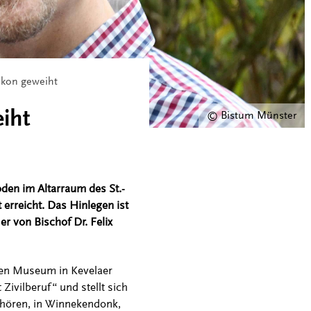
akon geweiht
iht
© Bistum Münster
den im Altarraum des St.-
 erreicht. Das Hinlegen ist
r von Bischof Dr. Felix
chen Museum in Kevelaer
Zivilberuf“ und stellt sich
ehören, in Winnekendonk,