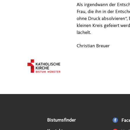
Als irgendwann der Entsch
Frau, die ihn in der Entsc
ohne Druck absolvieren“, 
kleinen Kreis gefeiert wer
lächelt.
Christian Breuer
Serviceangebote
Social Media Angebote
Externe Links
Bistumsfinder
Fac