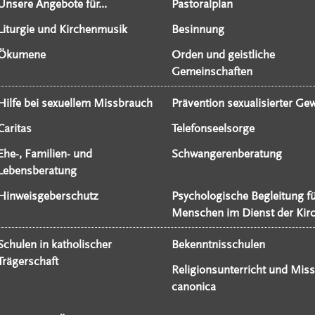
Unsere Angebote für...
Pastoralplan
Liturgie und Kirchenmusik
Besinnung
Ökumene
Orden und geistliche
Gemeinschaften
Hilfe bei sexuellem Missbrauch
Prävention sexualisierter Gew
Caritas
Telefonseelsorge
Ehe-, Familien- und
Schwangerenberatung
Lebensberatung
Hinweisgeberschutz
Psychologische Begleitung f
Menschen im Dienst der Kir
Schulen in katholischer
Bekenntnisschulen
Trägerschaft
Religionsunterricht und Miss
canonica