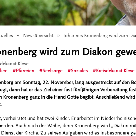
tuelles
Newsübersicht
Angezeigt:
Johannes Kronenberg wird zum Di
onenberg wird zum Diakon gewe
sdekanat Kleve
lien
Pfarreien
Seelsorge
Soziales
Kreisdekanat Kleve
nberg am Sonntag, 22. November, lang ausgestreckt auf den Bo
t, dann hat er das Ziel einer fast fünfjährigen Vorbereitung fast
h Kronenberg ganz in die Hand Gotte begibt. Anschließend wird e
.
t, verheiratet und hat zwei Kinder. Er arbeitet im Niederrheinis
sperden. Auch nach der Weihe, denn Kronenberg wird „Diakon mit 
 Dienst der Kirche. Zu seinen Aufgaben wird es insbesondere g