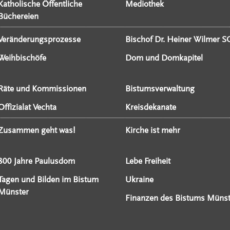
Katholische Öffentliche
Mediothek
Büchereien
Veränderungsprozesse
Bischof Dr. Heiner Wilmer S
Weihbischöfe
Dom und Domkapitel
Räte und Kommissionen
Bistumsverwaltung
Offizialat Vechta
Kreisdekanate
Zusammen geht was!
Kirche ist mehr
800 Jahre Paulusdom
Lebe Freiheit
Tagen und Bilden im Bistum
Ukraine
Münster
Finanzen des Bistums Münst