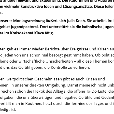
nd andere relevant und aktuell sind. Die Autorinnen und Autoren l
en vielmehr konstruktive Ideen und Lösungsansätze. Diese teilen
s.
unserer Montagsmeinung äußert sich Julia Koch. Sie arbeitet im
biet Jugendpastoral. Dort unterstützt sie die katholische Jugen
re im Kreisdekanat Kleve tätig.
n gab es immer wieder Berichte über Ereignisse und Krisen au
nd jeden von uns schon mal besorgt gestimmt haben. Ob politis
me oder wirtschaftliche Unsicherheiten – all diese Themen kö
d uns das Gefühl geben, die Kontrolle zu verlieren.
en, weltpolitischen Geschehnissen gibt es auch Krisen und
inen, in unserer direkten Umgebung. Damit meine ich nicht unb
reichen schon die Hektik des Alltags, die offene To-Do-Liste, die
fgaben, die uns überwältigen und negative Gefühle und Gedan
rfällt man in Routinen, hetzt durch die Termine des Tages und i
edigt ist.