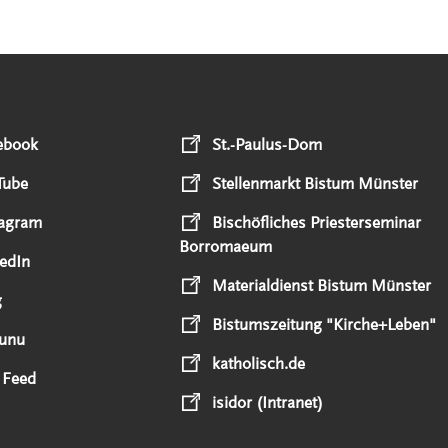
ebook
St.-Paulus-Dom
Tube
Stellenmarkt Bistum Münster
tagram
Bischöfliches Priesterseminar
Borromaeum
edIn
Materialdienst Bistum Münster
g
Bistumszeitung "Kirche+Leben"
unu
katholisch.de
 Feed
isidor (Intranet)