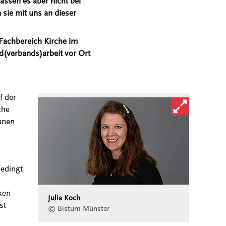
assen es aber nicht bei
 sie mit uns an dieser
 Fachbereich Kirche im
d(verbands)arbeit vor Ort
f der
Bild in vergröß
che
nnen
edingt
ken
Julia Koch
st
© Bistum Münster