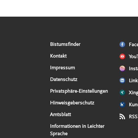
Serviceangebote
Social Media Angebote
Externe Links
Bistumsfinder
Fac
Kontakt
You
Impressum
Ins
Datenschutz
Link
Privatsphäre-Einstellungen
Xin
Hinweisgeberschutz
Kun
Amtsblatt
RSS
Informationen in Leichter
Sprache