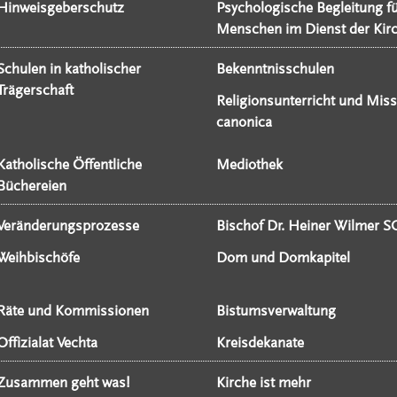
Hinweisgeberschutz
Psychologische Begleitung f
Menschen im Dienst der Kir
Schulen in katholischer
Bekenntnisschulen
Trägerschaft
Religionsunterricht und Miss
canonica
Katholische Öffentliche
Mediothek
Büchereien
Veränderungsprozesse
Bischof Dr. Heiner Wilmer S
Weihbischöfe
Dom und Domkapitel
Räte und Kommissionen
Bistumsverwaltung
Offizialat Vechta
Kreisdekanate
Zusammen geht was!
Kirche ist mehr