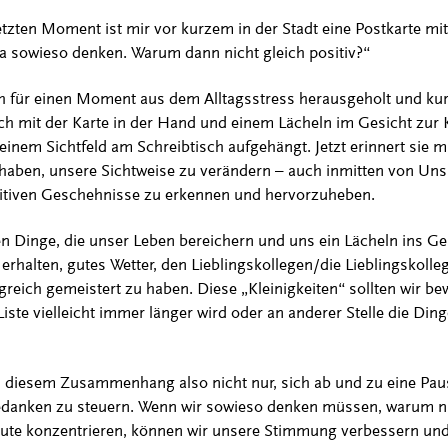
zten Moment ist mir vor kurzem in der Stadt eine Postkarte mit 
ja sowieso denken. Warum dann nicht gleich positiv?“
ch für einen Moment aus dem Alltagsstress herausgeholt und kur
 ich mit der Karte in der Hand und einem Lächeln im Gesicht zur
einem Sichtfeld am Schreibtisch aufgehängt. Jetzt erinnert sie 
 haben, unsere Sichtweise zu verändern – auch inmitten von Uns
sitiven Geschehnisse zu erkennen und hervorzuheben.
en Dinge, die unser Leben bereichern und uns ein Lächeln ins Ge
 erhalten, gutes Wetter, den Lieblingskollegen/die Lieblingskolleg
lgreich gemeistert zu haben. Diese „Kleinigkeiten“ sollten wir 
ste vielleicht immer länger wird oder an anderer Stelle die Ding
in diesem Zusammenhang also nicht nur, sich ab und zu eine Pa
edanken zu steuern. Wenn wir sowieso denken müssen, warum nic
Gute konzentrieren, können wir unsere Stimmung verbessern und