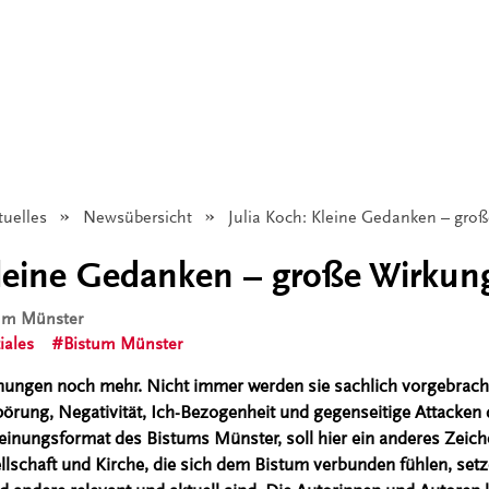
tuelles
Newsübersicht
Angezeigt:
Julia Koch: Kleine Gedanken – gro
Kleine Gedanken – große Wirkun
tum Münster
iales
Bistum Münster
inungen noch mehr. Nicht immer werden sie sachlich vorgebrac
örung, Negativität, Ich-Bezogenheit und gegenseitige Attacken 
nungsformat des Bistums Münster, soll hier ein anderes Zeich
llschaft und Kirche, die sich dem Bistum verbunden fühlen, set