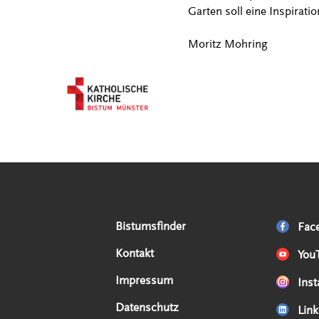
Garten soll eine Inspirati
Moritz Mohring
Serviceangebote
Social Media Angebote
Externe Links
Bistumsfinder
Fac
Kontakt
You
Impressum
Ins
Datenschutz
Link