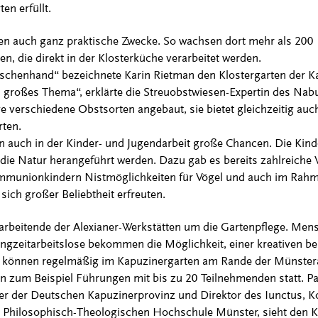
en erfüllt.
en auch ganz praktische Zwecke. So wachsen dort mehr als 200
, die direkt in der Klosterküche verarbeitet werden.
schenhand“ bezeichnete Karin Rietman den Klostergarten der Ka
ein großes Thema“, erklärte die Streuobstwiesen-Expertin des Na
e verschiedene Obstsorten angebaut, sie bietet gleichzeitig au
rten.
n auch in der Kinder- und Jugendarbeit große Chancen. Die Kind
die Natur herangeführt werden. Dazu gab es bereits zahlreiche 
mmunionkindern Nistmöglichkeiten für Vögel und auch im Rahm
 sich großer Beliebtheit erfreuten.
arbeitende der Alexianer-Werkstätten um die Gartenpflege. Men
ngzeitarbeitslose bekommen die Möglichkeit, einer kreativen ber
 können regelmäßig im Kapuzinergarten am Rande der Münstera
n zum Beispiel Führungen mit bis zu 20 Teilnehmenden statt. Pa
ter der Deutschen Kapuzinerprovinz und Direktor des Iunctus,
der Philosophisch-Theologischen Hochschule Münster, sieht den K