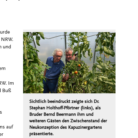
wurde
n NRW.
n und
lem
NRW. Im
d Buß
Sichtlich beeindruckt zeigte sich Dr.
Stephan Holthoff-Pförtner (links), als
s
Bruder Bernd Beermann ihm und
weiteren Gästen den Zwischenstand der
ns auf
Neukonzeption des Kapuzinergartens
er
präsentierte.