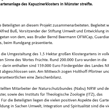
artenanlage des Kapuzinerklosters in Münster streifte.
le Beteiligten an diesem Projekt zusammenarbeiteten. Begleitet 
Alfred Buß, Vorsitzender der Stiftung Umwelt und Entwicklung i
angetan von dem, was Bruder Bernd Beermann OFMCap, Guardia
s, beim Rundgang präsentierte.
t die Umgestaltung des 1,5 Hektar großen Klostergartens in vol
en Sinne des Wortes Früchte. Rund 200.000 Euro wurden in die
– darin enthalten sind 159.000 Euro Fördergelder des Landes 
kt abgeschlossen sein. Am Mittwoch zogen Holthoff-Pförtner un
rantwortlichen eine Zwischenbilanz.
stellten Mitarbeiter der Naturschutzbundes (Nabu) NRW und de
r, sowie des Instituts für Theologische Zoologie (ITZ), das
Für die Beteiligten liegen die vielen positiven Aspekte des Garte
dung in Sachen Umwelt, Integration und Spiritualität sind die vi