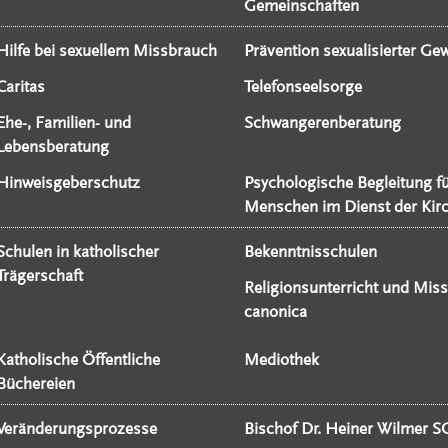
Gemeinschaften
Hilfe bei sexuellem Missbrauch
Prävention sexualisierter Gew
Caritas
Telefonseelsorge
Ehe-, Familien- und
Schwangerenberatung
Lebensberatung
Hinweisgeberschutz
Psychologische Begleitung f
Menschen im Dienst der Kir
Schulen in katholischer
Bekenntnisschulen
Trägerschaft
Religionsunterricht und Miss
canonica
Katholische Öffentliche
Mediothek
Büchereien
Veränderungsprozesse
Bischof Dr. Heiner Wilmer S