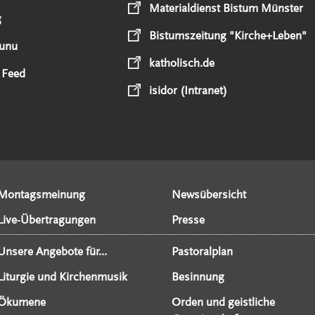
Materialdienst Bistum Münster
g
Bistumszeitung "Kirche+Leben"
unu
katholisch.de
 Feed
isidor (Intranet)
Montagsmeinung
Newsübersicht
Live-Übertragungen
Presse
Unsere Angebote für...
Pastoralplan
Liturgie und Kirchenmusik
Besinnung
Ökumene
Orden und geistliche