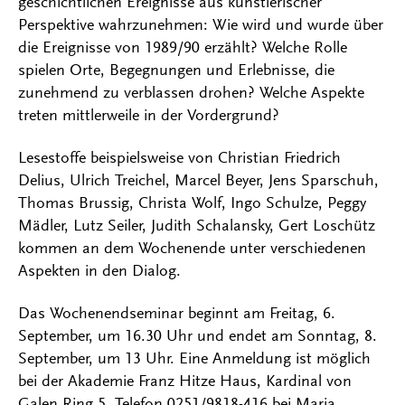
geschichtlichen Ereignisse aus künstlerischer
Perspektive wahrzunehmen: Wie wird und wurde über
die Ereignisse von 1989/90 erzählt? Welche Rolle
spielen Orte, Begegnungen und Erlebnisse, die
zunehmend zu verblassen drohen? Welche Aspekte
treten mittlerweile in der Vordergrund?
Lesestoffe beispielsweise von Christian Friedrich
Delius, Ulrich Treichel, Marcel Beyer, Jens Sparschuh,
Thomas Brussig, Christa Wolf, Ingo Schulze, Peggy
Mädler, Lutz Seiler, Judith Schalansky, Gert Loschütz
kommen an dem Wochenende unter verschiedenen
Aspekten in den Dialog.
Das Wochenendseminar beginnt am Freitag, 6.
September, um 16.30 Uhr und endet am Sonntag, 8.
September, um 13 Uhr. Eine Anmeldung ist möglich
bei der Akademie Franz Hitze Haus, Kardinal von
Galen Ring 5, Telefon 0251/9818-416 bei Maria