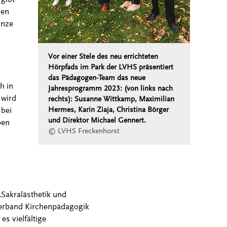
ien
anze
Vor einer Stele des neu errichteten
Hörpfads im Park der LVHS präsentiert
das Pädagogen-Team das neue
h in
Jahresprogramm 2023: (von links nach
 wird
rechts): Susanne Wittkamp, Maximilian
bei
Hermes, Karin Ziaja, Christina Börger
und Direktor Michael Gennert.
ben
© LVHS Freckenhorst
Sakralästhetik und
rband Kirchenpädagogik
es vielfältige