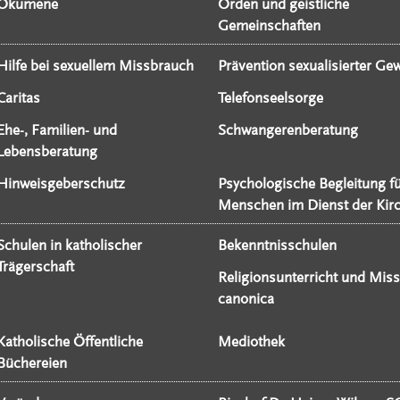
Ökumene
Orden und geistliche
Gemeinschaften
Hilfe bei sexuellem Missbrauch
Prävention sexualisierter Gew
Caritas
Telefonseelsorge
Ehe-, Familien- und
Schwangerenberatung
Lebensberatung
Hinweisgeberschutz
Psychologische Begleitung f
Menschen im Dienst der Kir
Schulen in katholischer
Bekenntnisschulen
Trägerschaft
Religionsunterricht und Miss
canonica
Katholische Öffentliche
Mediothek
Büchereien