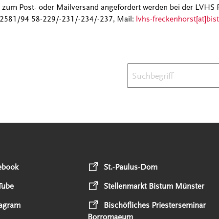
 zum Post- oder Mailversand angefordert werden bei der LVHS
 02581/94 58-229/-231/-234/-237, Mail:
lvhs-freckenhorst[at]bi
Suchbegriff
ebook
St.-Paulus-Dom
Tube
Stellenmarkt Bistum Münster
tagram
Bischöfliches Priesterseminar
Borromaeum