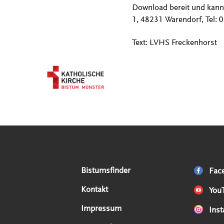
Download bereit und kann
1, 48231 Warendorf, Tel:
Text: LVHS Freckenhorst
Serviceangebote
Social Media Angebote
Externe Links
Bistumsfinder
Fac
Kontakt
You
Impressum
Ins