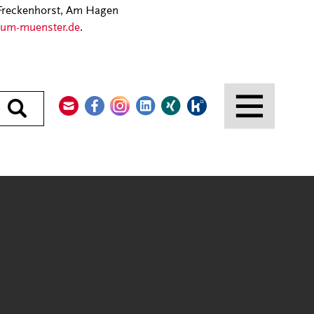
 Freckenhorst, Am Hagen
stum-muenster.de
.
Kontakt
Facebook
Instagram
LinkedIn
Xing
Kununu
Durchsuchen