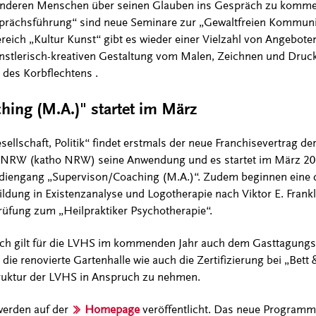
anderen Menschen über seinen Glauben ins Gespräch zu kommen
rächsführung“ sind neue Seminare zur „Gewaltfreien Kommuni
ich „Kultur Kunst“ gibt es wieder einer Vielzahl von Angebote
ünstlerisch-kreativen Gestaltung vom Malen, Zeichnen und Druc
des Korbflechtens .
hing (M.A.)" startet im März
ellschaft, Politik“ findet erstmals der neue Franchisevertrag d
 NRW (katho NRW) seine Anwendung und es startet im März 20
diengang „Supervison/Coaching (M.A.)“. Zudem beginnen eine d
ildung in Existenzanalyse und Logotherapie nach Viktor E. Fran
Prüfung zum „Heilpraktiker Psychotherapie“.
h gilt für die LVHS im kommenden Jahr auch dem Gasttagungs-
die renovierte Gartenhalle wie auch die Zertifizierung bei „Bett 
truktur der LVHS in Anspruch zu nehmen.
werden auf der
Homepage
veröffentlicht. Das neue Programmh