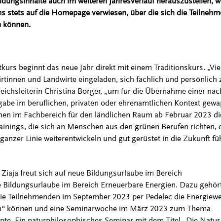
ildungsinhalte auch im weiteren Jahresverlauf herauszustellen, w
 stets auf die Homepage verwiesen, über die sich die Teilne
 können.
rs beginnt das neue Jahr direkt mit einem Traditionskurs. „Vie
tinnen und Landwirte eingeladen, sich fachlich und persönlich 
reichsleiterin Christina Börger, „um für die Übernahme einer nä
abe im beruflichen, privaten oder ehrenamtlichen Kontext gew
nen im Fachbereich für den ländlichen Raum ab Februar 2023 di
nings, die sich an Menschen aus den grünen Berufen richten, 
 ganzer Linie weiterentwickeln und gut gerüstet in die Zukunft fü
 Ziaja freut sich auf neue Bildungsurlaube im Bereich
 Bildungsurlaube im Bereich Erneuerbare Energien. Dazu gehört
die Teilnehmenden im September 2023 per Pedelec die Energiew
en“ können und eine Seminarwoche im März 2023 zum Thema
e. Ein naturphilosophisches Seminar mit dem Titel „Die Natur 