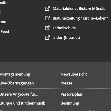
edIn
Materialdienst Bistum Münster
g
Bistumszeitung "Kirche+Leben"
unu
katholisch.de
 Feed
isidor (Intranet)
Montagsmeinung
Newsübersicht
Live-Übertragungen
Presse
Unsere Angebote für...
Pastoralplan
Liturgie und Kirchenmusik
Besinnung