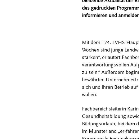
bleibende Aktualität der B
des gedruckten Programms
informieren und anmelden
Mit dem 124. LVHS-Hauptku
Wochen sind junge Landwir
stärken“, erläutert Fachbe
verantwortungsvollen Aufg
zu sein.“ Außerdem begin
bewährten Unternehmertrai
sich und ihren Betrieb auf
wollen.
Fachbereichsleiterin Karin
Gesundheitsbildung sowie
Bildungsurlaub, bei dem 
im Münsterland „er-fahr
Kommunale Energiekonzept