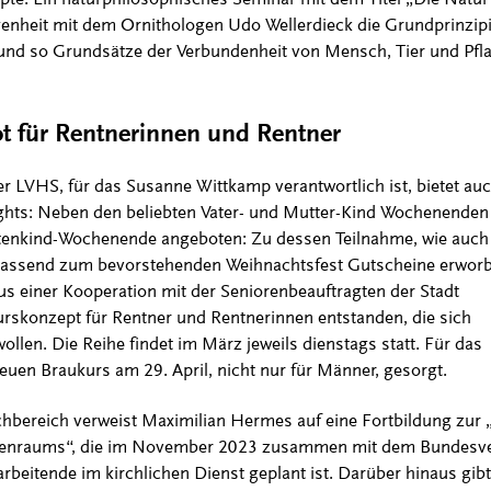
genheit mit dem Ornithologen Udo Wellerdieck die Grundprinzip
und so Grundsätze der Verbundenheit von Mensch, Tier und Pfl
 für Rentnerinnen und Rentner
LVHS, für das Susanne Wittkamp verantwortlich ist, bietet auc
ghts: Neben den beliebten Vater- und Mutter-Kind Wochenenden
tenkind-Wochenende angeboten: Zu dessen Teilnahme, wie auch 
passend zum bevorstehenden Weihnachtsfest Gutscheine erwor
s einer Kooperation mit der Seniorenbeauftragten der Stadt
urskonzept für Rentner und Rentnerinnen entstanden, die sich
llen. Die Reihe findet im März jeweils dienstags statt. Für das
euen Braukurs am 29. April, nicht nur für Männer, gesorgt.
hbereich verweist Maximilian Hermes auf eine Fortbildung zur „
enraums“, die im November 2023 zusammen mit dem Bundesve
rbeitende im kirchlichen Dienst geplant ist. Darüber hinaus gibt 