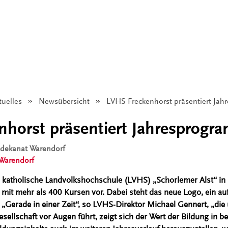
tuelles
Newsübersicht
Angezeigt:
LVHS Freckenhorst präsentiert Jah
horst präsentiert Jahresprogr
isdekanat Warendorf
 Warendorf
e katholische Landvolkshochschule (LVHS) „Schorlemer Alst“ in 
it mehr als 400 Kursen vor. Dabei steht das neue Logo, ein auf 
„Gerade in einer Zeit“, so LVHS-Direktor Michael Gennert, „die u
sellschaft vor Augen führt, zeigt sich der Wert der Bildung in 