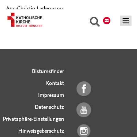
Ann-Christin Ladermann
Kontakt
Suche
Serviceangebote
Social Media Angebote
Externe Links
Bistumsfinder
Kontakt
Impressum
Datenschutz
Privatsphäre-Einstellungen
Hinweisgeberschutz