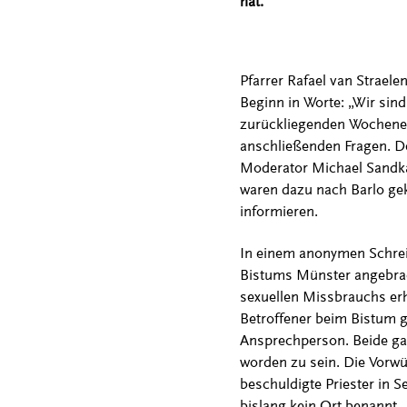
hat.
Pfarrer Rafael van Straele
Beginn in Worte: „Wir sind i
zurückliegenden Wochenend
anschließenden Fragen. De
Moderator Michael Sandka
waren dazu nach Barlo ge
informieren.
In einem anonymen Schrei
Bistums Münster angebrac
sexuellen Missbrauchs erh
Betroffener beim Bistum g
Ansprechperson. Beide ga
worden zu sein. Die Vorwür
beschuldigte Priester in 
bislang kein Ort benannt. 