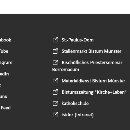
ebook
St.-Paulus-Dom
Tube
Stellenmarkt Bistum Münster
tagram
Bischöfliches Priesterseminar
Borromaeum
edIn
Materialdienst Bistum Münster
g
Bistumszeitung "Kirche+Leben"
unu
katholisch.de
 Feed
isidor (Intranet)