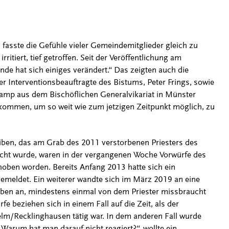
n fasste die Gefühle vieler Gemeindemitglieder gleich zu
rritiert, tief getroffen. Seit der Veröffentlichung am
e hat sich einiges verändert.“ Das zeigten auch die
r Interventionsbeauftragte des Bistums, Peter Frings, sowie
mp aus dem Bischöflichen Generalvikariat in Münster
kommen, um so weit wie zum jetzigen Zeitpunkt möglich, zu
ben, das am Grab des 2011 verstorbenen Priesters des
ht wurde, waren in der vergangenen Woche Vorwürfe des
oben worden. Bereits Anfang 2013 hatte sich ein
emeldet. Ein weiterer wandte sich im März 2019 an eine
ben an, mindestens einmal von dem Priester missbraucht
fe beziehen sich in einem Fall auf die Zeit, als der
Selm/Recklinghausen tätig war. In dem anderen Fall wurde
„Warum hat man darauf nicht reagiert?“, wollte ein