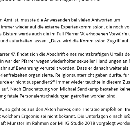
.
l im Amt ist, musste die Anwesenden bei vielen Antworten um
 immer wieder auf die externe Expertenkommission, die noch vo
s Bistum werde auch die im Fall Pfarrer W. erhobenen Vorwürfe 
und aufarbeiten lassen: „Dazu wird die Kommission Zugriff auf a
arrer W. findet sich die Abschrift eines rechtskräftigen Urteils 
 war der Pfarrer wegen wiederholter sexueller Handlungen an M
Jahr auf Bewährung verurteilt worden. Dass er danach weiter als
ienfreizeiten organisierte, Religionsunterricht geben durfte, für
urde er nicht suspendiert?“ Immer wieder tauchte in diesem Z
n auf. Nach Einschätzung von Michael Sandkamp bestehen keine 
ung fatale Personalentscheidungen getroffen worden sind.
., so geht es aus den Akten hervor, eine Therapie empfohlen. Inw
 welchem Ergebnis sei nicht bekannt. Die Unterlagen einschließ
haft Münster im Rahmen der MHG-Studie 2018 vorgelegt worde