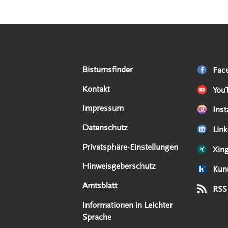
Serviceangebote
Social Media Angebote
Externe Links
Bistumsfinder
Fac
Kontakt
You
Impressum
Ins
Datenschutz
Link
Privatsphäre-Einstellungen
Xin
Hinweisgeberschutz
Kun
Amtsblatt
RSS
Informationen in Leichter
Sprache