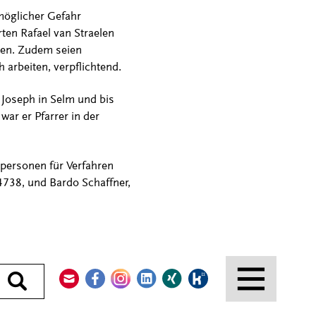
möglicher Gefahr
ten Rafael van Straelen
llen. Zudem seien
 arbeiten, verpflichtend.
 Joseph in Selm und bis
ar er Pfarrer in der
hpersonen für Verfahren
4738, und Bardo Schaffner,
Kontakt
Facebook
Instagram
LinkedIn
Xing
Kununu
Durchsuchen