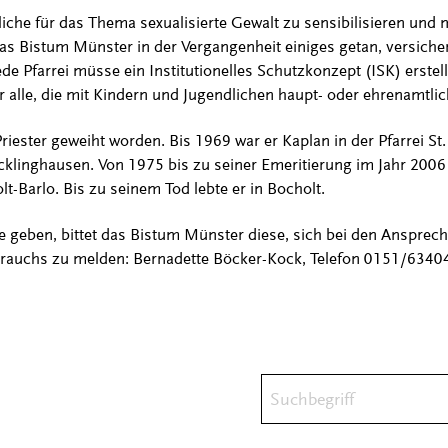
he für das Thema sexualisierte Gewalt zu sensibilisieren und 
s Bistum Münster in der Vergangenheit einiges getan, versicher
e Pfarrei müsse ein Institutionelles Schutzkonzept (ISK) erste
alle, die mit Kindern und Jugendlichen haupt- oder ehrenamtlich
iester geweiht worden. Bis 1969 war er Kaplan in der Pfarrei St.
cklinghausen. Von 1975 bis zu seiner Emeritierung im Jahr 2006 w
lt-Barlo. Bis zu seinem Tod lebte er in Bocholt.
ne geben, bittet das Bistum Münster diese, sich bei den Ansprec
brauchs zu melden: Bernadette Böcker-Kock, Telefon 0151/6340
Suchbegriff