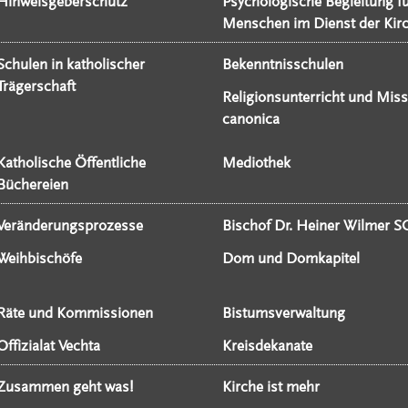
Hinweisgeberschutz
Psychologische Begleitung f
Menschen im Dienst der Kir
Schulen in katholischer
Bekenntnisschulen
Trägerschaft
Religionsunterricht und Miss
canonica
Katholische Öffentliche
Mediothek
Büchereien
Veränderungsprozesse
Bischof Dr. Heiner Wilmer S
Weihbischöfe
Dom und Domkapitel
Räte und Kommissionen
Bistumsverwaltung
Offizialat Vechta
Kreisdekanate
Zusammen geht was!
Kirche ist mehr