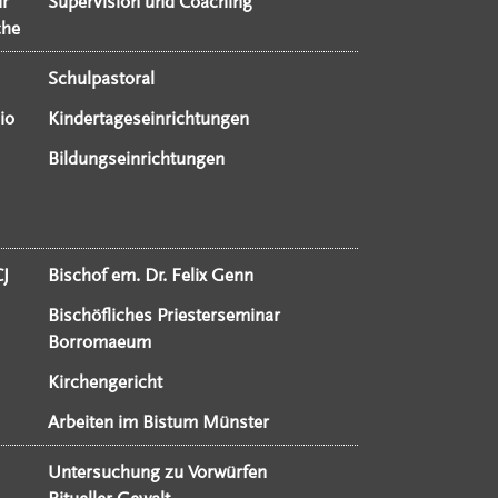
ür
Supervision und Coaching
che
Schulpastoral
io
Kindertageseinrichtungen
Bildungseinrichtungen
CJ
Bischof em. Dr. Felix Genn
Bischöfliches Priesterseminar
Borromaeum
Kirchengericht
Arbeiten im Bistum Münster
Untersuchung zu Vorwürfen