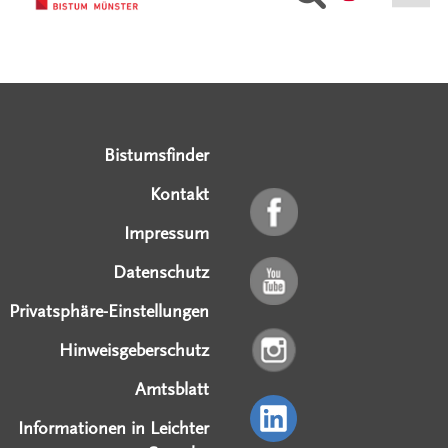
Serviceangebote
Social Media Angebote
Externe Links
Bistumsfinder
Kontakt
Impressum
Datenschutz
Privatsphäre-Einstellungen
Hinweisgeberschutz
Amtsblatt
Informationen in Leichter