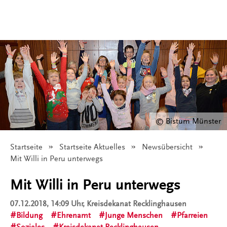
© Bistum Münster
Startseite
Startseite Aktuelles
Newsübersicht
Angezeigt:
Mit Willi in Peru unterwegs
Mit Willi in Peru unterwegs
07.12.2018, 14:09 Uhr
, Kreisdekanat Recklinghausen
Bildung
Ehrenamt
Junge Menschen
Pfarreien