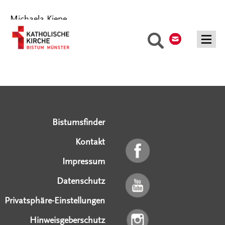
Michaela Kiepe
Kontakt
Suche
Serviceangebote
Social Media Angebote
Externe Links
Bistumsfinder
Kontakt
Impressum
Datenschutz
Privatsphäre-Einstellungen
Hinweisgeberschutz