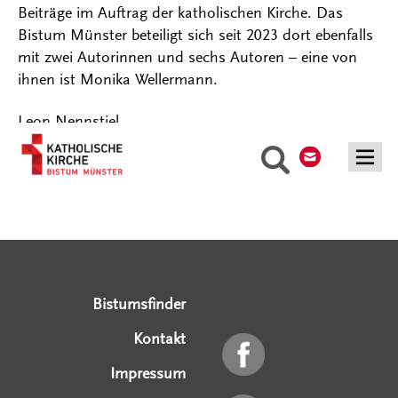
Beiträge im Auftrag der katholischen Kirche. Das
Bistum Münster beteiligt sich seit 2023 dort ebenfalls
mit zwei Autorinnen und sechs Autoren – eine von
ihnen ist Monika Wellermann.
Leon Nennstiel
Kontakt
Suche
Serviceangebote
Social Media Angebote
Externe Links
Bistumsfinder
Kontakt
Impressum