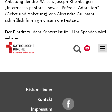
Anbetung der drei Weisen. Joseph Rheinbergers
„Intermezzo pastoral“ sowie „Prière et Adoration“
(Gebet und Anbetung) von Alexandre Guilmant
schließlich füllen gleichsam die Festzeit.
Der Eintritt zu dem Konzert ist frei. Um Spenden wird
gebeten.
Kontakt
Suche
Serviceangebote
Social Media Angebote
Externe Links
Bistumsfinder
Kontakt
Impressum