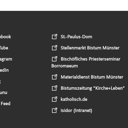
ebook
St.-Paulus-Dom
Tube
Stellenmarkt Bistum Münster
tagram
Bischöfliches Priesterseminar
Borromaeum
edIn
Materialdienst Bistum Münster
g
Bistumszeitung "Kirche+Leben"
unu
katholisch.de
 Feed
isidor (Intranet)