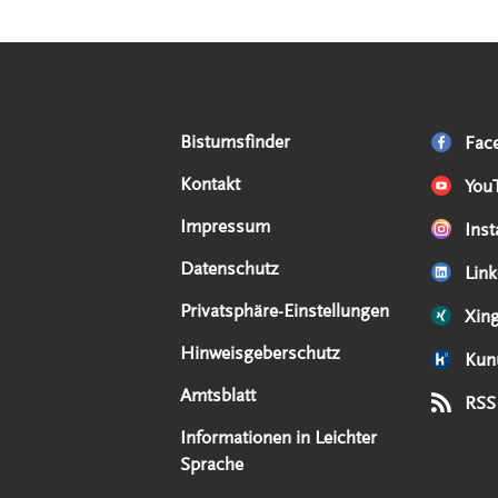
Serviceangebote
Social Media Angebote
Externe Links
Bistumsfinder
Fac
Kontakt
You
Impressum
Ins
Datenschutz
Link
Privatsphäre-Einstellungen
Xin
Hinweisgeberschutz
Kun
Amtsblatt
RSS
Informationen in Leichter
Sprache