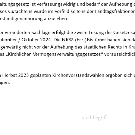
altungsgesetz ist verfassungswidrig und bedarf der Aufhebung
eses Gutachtens wurde im Vorfeld seitens der Landtagsfraktionen
erständigenanhörung abzusehen.
r veränderten Sachlage erfolgt die zweite Lesung der Gesetze
eptember / Oktober 2024. Die NRW-(Erz-)Bistümer haben sich dar
genwärtig nicht vor der Aufhebung des staatlichen Rechts in Kra
t des „Kirchlichen Vermögensverwaltungsgesetzes“ voraussichtl
en Herbst 2025 geplanten Kirchenvorstandswahlen ergeben sich 
ngen.
Suchbegriff