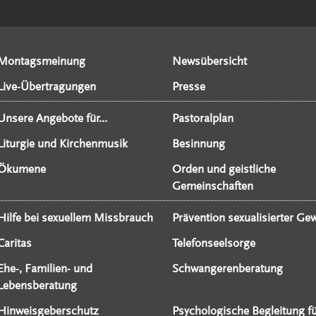
Montagsmeinung
Newsübersicht
Live-Übertragungen
Presse
Unsere Angebote für...
Pastoralplan
Liturgie und Kirchenmusik
Besinnung
Ökumene
Orden und geistliche
Gemeinschaften
Hilfe bei sexuellem Missbrauch
Prävention sexualisierter Gew
Caritas
Telefonseelsorge
Ehe-, Familien- und
Schwangerenberatung
Lebensberatung
Hinweisgeberschutz
Psychologische Begleitung f