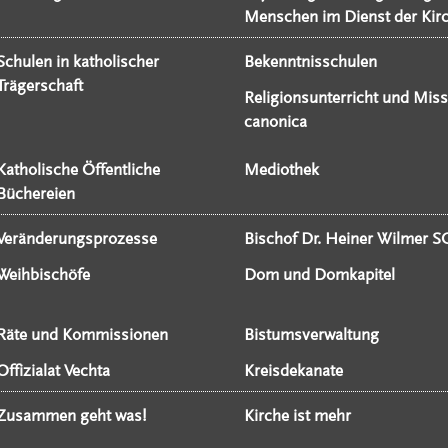
Menschen im Dienst der Kir
Schulen in katholischer
Bekenntnisschulen
Trägerschaft
Religionsunterricht und Miss
canonica
Katholische Öffentliche
Mediothek
Büchereien
Veränderungsprozesse
Bischof Dr. Heiner Wilmer S
Weihbischöfe
Dom und Domkapitel
Räte und Kommissionen
Bistumsverwaltung
Offizialat Vechta
Kreisdekanate
Zusammen geht was!
Kirche ist mehr