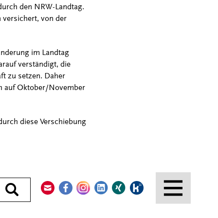
 durch den NRW-Landtag.
 versichert, von der
sänderung im Landtag
auf verständigt, die
ft zu setzen. Daher
ich auf Oktober/November
durch diese Verschiebung
Kontakt
Facebook
Instagram
LinkedIn
Xing
Kununu
Durchsuchen