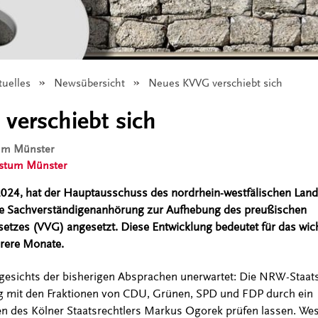
tuelles
Newsübersicht
Angezeigt:
Neues KVVG verschiebt sich
verschiebt sich
tum Münster
istum Münster
024, hat der Hauptausschuss des nordrhein-westfälischen Landt
ne Sachverständigenanhörung zur Aufhebung des preußischen
zes (VVG) angesetzt. Diese Entwicklung bedeutet für das wicht
rere Monate.
gesichts der bisherigen Absprachen unerwartet: Die NRW-Staatsk
 mit den Fraktionen von CDU, Grünen, SPD und FDP durch ein
n des Kölner Staatsrechtlers Markus Ogorek prüfen lassen. Wes