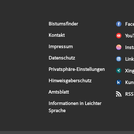
Serviceangebote
Social Media Angebote
Externe Links
Bistumsfinder
Fac
Kontakt
You
Impressum
Ins
Datenschutz
Link
Privatsphäre-Einstellungen
Xin
Hinweisgeberschutz
Kun
Amtsblatt
RSS
Informationen in Leichter
Sprache