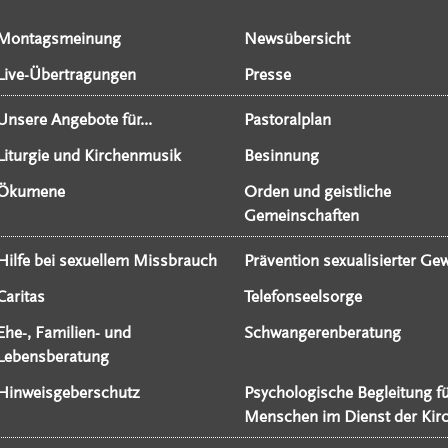
Montagsmeinung
Newsübersicht
Live-Übertragungen
Presse
Unsere Angebote für...
Pastoralplan
Liturgie und Kirchenmusik
Besinnung
Ökumene
Orden und geistliche
Gemeinschaften
Hilfe bei sexuellem Missbrauch
Prävention sexualisierter Gew
Caritas
Telefonseelsorge
Ehe-, Familien- und
Schwangerenberatung
Lebensberatung
Hinweisgeberschutz
Psychologische Begleitung f
Menschen im Dienst der Kir