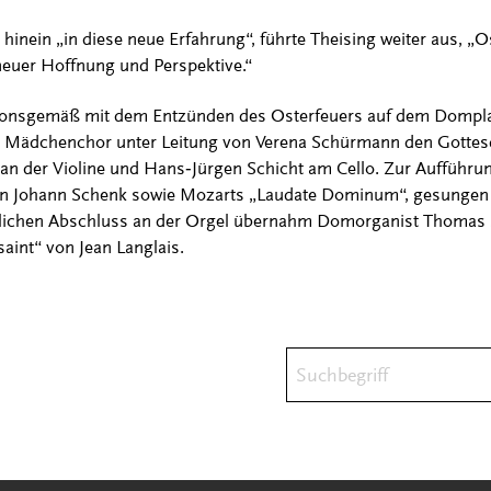
hinein „in diese neue Erfahrung“, führte Theising weiter aus, „O
neuer Hoffnung und Perspektive.“
itionsgemäß mit dem Entzünden des Osterfeuers auf dem Dompla
er Mädchenchor unter Leitung von Verena Schürmann den Gottesd
 an der Violine und Hans‑Jürgen Schicht am Cello. Zur Aufführu
on Johann Schenk sowie Mozarts „Laudate Dominum“, gesungen
erlichen Abschluss an der Orgel übernahm Domorganist Thomas 
saint“ von Jean Langlais.
Suchbegriff