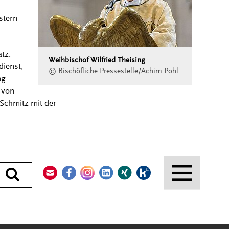
stern
tz.
Weihbischof Wilfried Theising
ienst,
© Bischöfliche Pressestelle/Achim Pohl
ng
 von
Schmitz mit der
Kontakt
Facebook
Instagram
LinkedIn
Xing
Kununu
Durchsuchen