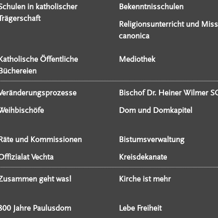
Schulen in katholischer
Bekenntnisschulen
Trägerschaft
Religionsunterricht und Miss
canonica
Katholische Öffentliche
Mediothek
Büchereien
Veränderungsprozesse
Bischof Dr. Heiner Wilmer S
Weihbischöfe
Dom und Domkapitel
Räte und Kommissionen
Bistumsverwaltung
Offizialat Vechta
Kreisdekanate
Zusammen geht was!
Kirche ist mehr
800 Jahre Paulusdom
Lebe Freiheit