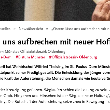
tuelles
Newsübersicht
Angezeigt:
„Ostern lässt uns aufbrechen mit 
t uns aufbrechen mit neuer Ho
tum Münster, Offizialatsbezirk Oldenburg
lus-Dom
Bistum Münster
Offizialatsbezirk Oldenburg
pril hat Weihbischof Wilfried Theising im St.-Paulus-Dom Münste
ttelpunkt seiner Predigt gestellt. Die Entwicklung der Jünger 
 die Kraft der Auferstehung, die Menschen damals wie heute verä
der Kreuzigung geflohen. Weglaufen schien die Lösung zu sein.
m Grab. Hingehen und Hinsehen ist der Weg, die neue Haltung“,
ing. Die Botschaft der Auferstehung setze „neu in Bewegung – 