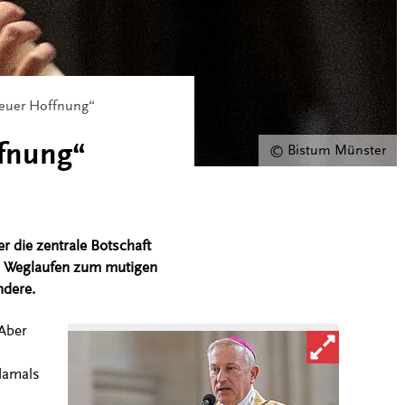
neuer Hoffnung“
ffnung“
© Bistum Münster
r die zentrale Botschaft
vom Weglaufen zum mutigen
ndere.
 Aber
Bild in vergröß
damals