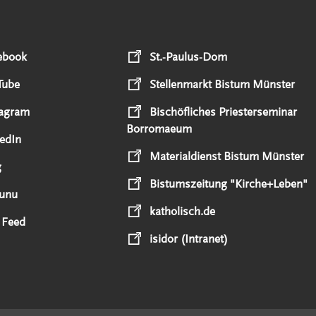
ebook
St.-Paulus-Dom
Tube
Stellenmarkt Bistum Münster
tagram
Bischöfliches Priesterseminar
Borromaeum
edIn
Materialdienst Bistum Münster
g
Bistumszeitung "Kirche+Leben"
unu
katholisch.de
 Feed
isidor (Intranet)