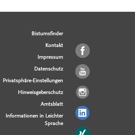
Serviceangebote
Social Media Angebote
Externe Links
Bistumsfinder
Kontakt
Impressum
Datenschutz
Privatsphäre-Einstellungen
Hinweisgeberschutz
Amtsblatt
Informationen in Leichter
Sprache