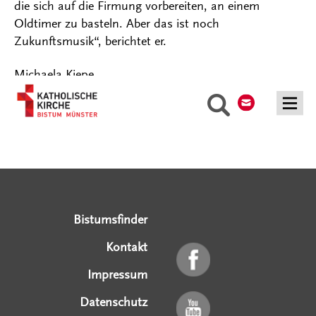
die sich auf die Firmung vorbereiten, an einem
Oldtimer zu basteln. Aber das ist noch
Zukunftsmusik“, berichtet er.
Michaela Kiepe
Kontakt
Suche
Serviceangebote
Social Media Angebote
Externe Links
Bistumsfinder
Kontakt
Impressum
Datenschutz