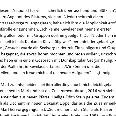
sem Zeitpunkt für viele sicherlich überraschend und plötzlich“
 dem Angebot des Bistums, sich am Niederrhein mit einem
hrtsseelsorge zu engagieren, habe sich ihm die Möglichkeit eröf
fsrolle einzunehmen. „Ich kenne Kevelaer seit meinem ersten
g allein oder mit Gruppen dorthin gepilgert. Der Niederrhein is
 seit ich als Kaplan in Kleve tätig war“, berichtet der gebürtige
u: „Gesucht wurde ein Seelsorger, der mit Einzelpilgern und Gru
 begegnet, die etwas hören möchten und reden wollen“, umschre
Das habe er in einem Gespräch mit Domkapitular Gregor Kaulig, P
der Wallfahrt in Kevelaer, erfahren. „Wir können uns die
llen, und ich freue mich auf die neuen Aufgaben“, sagt Innig.
arl zu entscheiden, sei ihm allerdings auch nicht leicht gefallen
 Menschen in Marl und hat die Zusammenführung 2016 von siebe
meinden zur neuen Pfarrei Heilige Edith Stein geleitet. Zudem
lich als Dechant im neuen Dekanat Lippe, das aus der Zusammen
arl hervorgegangen ist. „Seit meiner ersten Stelle als Pfarrer i
h mit Fusionen beschäftigt“, informiert Innig, der 1993 zum Prie