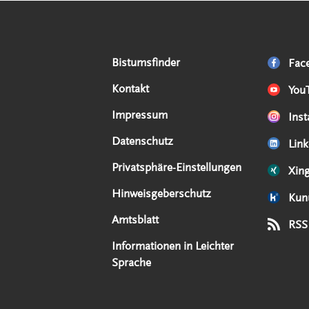
Serviceangebote
Social Media Angebote
Externe Links
Bistumsfinder
Fac
Kontakt
You
Impressum
Ins
Datenschutz
Link
Privatsphäre-Einstellungen
Xin
Hinweisgeberschutz
Kun
Amtsblatt
RSS
Informationen in Leichter
Sprache