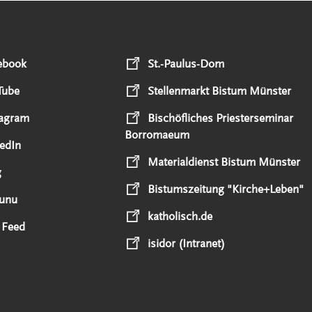
ebook
St.-Paulus-Dom
Tube
Stellenmarkt Bistum Münster
tagram
Bischöfliches Priesterseminar
Borromaeum
edIn
Materialdienst Bistum Münster
g
Bistumszeitung "Kirche+Leben"
unu
katholisch.de
 Feed
isidor (Intranet)