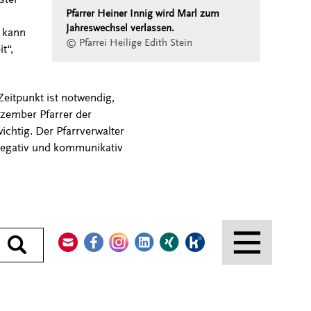
Pfarrer Heiner Innig wird Marl zum
Jahreswechsel verlassen.
 kann
© Pfarrei Heilige Edith Stein
t“,
Zeitpunkt ist notwendig,
ezember Pfarrer der
ichtig. Der Pfarrverwalter
elegativ und kommunikativ
Kontakt
Facebook
Instagram
LinkedIn
Xing
Kununu
Durchsuchen