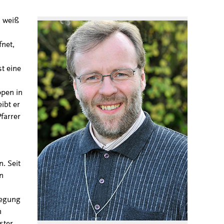
, weiß
fnet,
t eine
ppen in
ibt er
farrer
. Seit
n
legung
n
ster