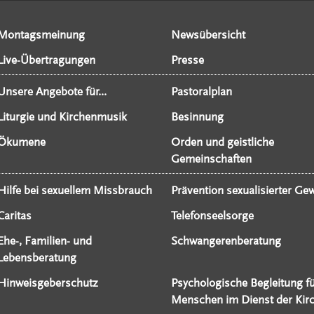
Montagsmeinung
Newsübersicht
Live-Übertragungen
Presse
Unsere Angebote für...
Pastoralplan
Liturgie und Kirchenmusik
Besinnung
Ökumene
Orden und geistliche
Gemeinschaften
Hilfe bei sexuellem Missbrauch
Prävention sexualisierter Gew
Caritas
Telefonseelsorge
Ehe-, Familien- und
Schwangerenberatung
Lebensberatung
Hinweisgeberschutz
Psychologische Begleitung f
Menschen im Dienst der Kir