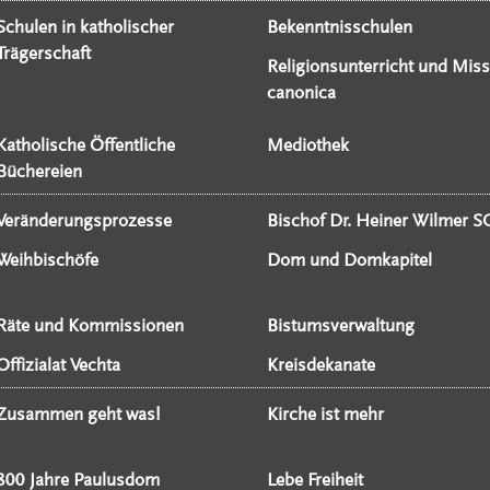
Schulen in katholischer
Bekenntnisschulen
Trägerschaft
Religionsunterricht und Miss
canonica
Katholische Öffentliche
Mediothek
Büchereien
Veränderungsprozesse
Bischof Dr. Heiner Wilmer S
Weihbischöfe
Dom und Domkapitel
Räte und Kommissionen
Bistumsverwaltung
Offizialat Vechta
Kreisdekanate
Zusammen geht was!
Kirche ist mehr
800 Jahre Paulusdom
Lebe Freiheit