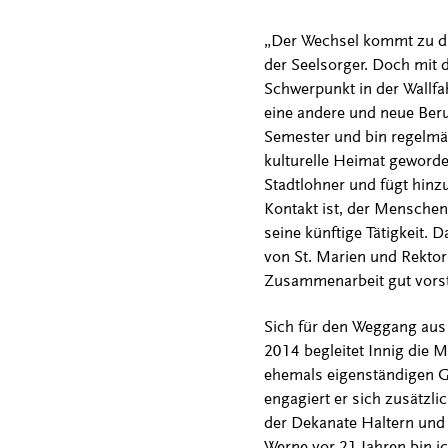
„Der Wechsel kommt zu die
der Seelsorger. Doch mit
Schwerpunkt in der Wallfa
eine andere und neue Beru
Semester und bin regelmäßi
kulturelle Heimat geworden,
Stadtlohner und fügt hinz
Kontakt ist, der Menschen
seine künftige Tätigkeit. 
von St. Marien und Rektor 
Zusammenarbeit gut vorste
Sich für den Weggang aus M
2014 begleitet Innig die
ehemals eigenständigen Ge
engagiert er sich zusätz
der Dekanate Haltern und M
Werne vor 21 Jahren bin ic