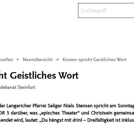
Suchbegriff
tuelles
Newsübersicht
Angezeigt:
Kossen spricht Geistliches Wort
ht Geistliches Wort
sdekanat Steinfurt
der Lengericher Pfarrei Seliger Niels Stensen spricht am Sonnta
DR 5 darüber, was „episches Theater“ und Christsein gemeinsa
endet wird, lautet: „Du hängst mit drin! – Dreifaltigkeit ist inklus