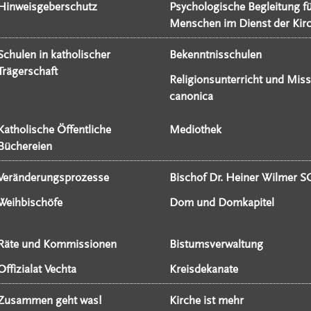
Hinweisgeberschutz
Psychologische Begleitung f
Menschen im Dienst der Kir
Schulen in katholischer
Bekenntnisschulen
Trägerschaft
Religionsunterricht und Miss
canonica
Katholische Öffentliche
Mediothek
Büchereien
Veränderungsprozesse
Bischof Dr. Heiner Wilmer S
Weihbischöfe
Dom und Domkapitel
Räte und Kommissionen
Bistumsverwaltung
Offizialat Vechta
Kreisdekanate
Zusammen geht was!
Kirche ist mehr