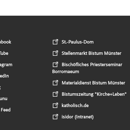
ebook
St.-Paulus-Dom
Tube
Stellenmarkt Bistum Münster
tagram
Bischöfliches Priesterseminar
Borromaeum
edIn
Materialdienst Bistum Münster
g
Bistumszeitung "Kirche+Leben"
unu
katholisch.de
 Feed
isidor (Intranet)