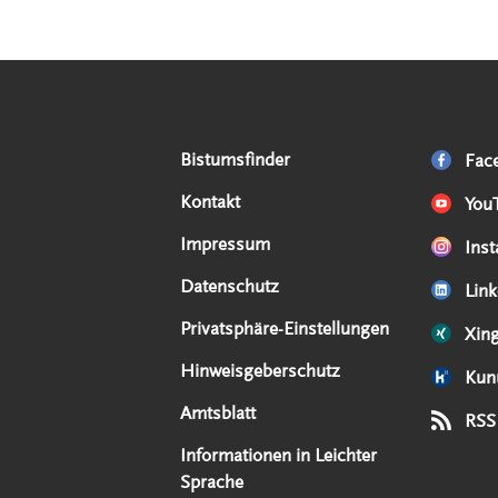
Serviceangebote
Social Media Angebote
Externe Links
Bistumsfinder
Fac
Kontakt
You
Impressum
Ins
Datenschutz
Link
Privatsphäre-Einstellungen
Xin
Hinweisgeberschutz
Kun
Amtsblatt
RSS
Informationen in Leichter
Sprache