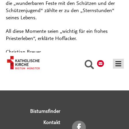
die „wunderbaren Feste mit den Schützen und der
Schützenjugend“ zählte er zu den „Sternstunden“
seines Lebens.
All diese Momente seien „wichtig für ein frohes
Priesterleben“, erklärte Hoffacker.
Christian Breuer
Kontakt
Suche
Serviceangebote
Social Media Angebote
Externe Links
Bistumsfinder
Kontakt