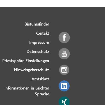
Serviceangebote
Social Media Angebote
Externe Links
Bistumsfinder
Kontakt
Impressum
Datenschutz
Privatsphäre-Einstellungen
Hinweisgeberschutz
Amtsblatt
Informationen in Leichter
Sprache