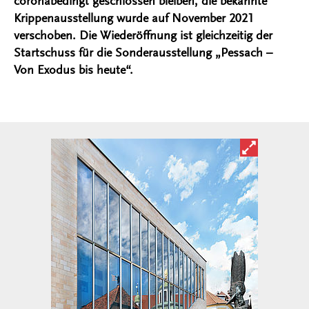
coronabedingt geschlossen bleiben, die bekannte
Krippenausstellung wurde auf November 2021
verschoben. Die Wiederöffnung ist gleichzeitig der
Startschuss für die Sonderausstellung „Pessach –
Von Exodus bis heute“.
Bild in ver