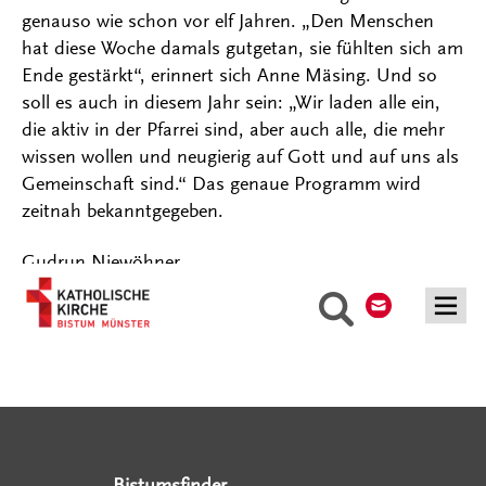
genauso wie schon vor elf Jahren. „Den Menschen
hat diese Woche damals gutgetan, sie fühlten sich am
Ende gestärkt“, erinnert sich Anne Mäsing. Und so
soll es auch in diesem Jahr sein: „Wir laden alle ein,
die aktiv in der Pfarrei sind, aber auch alle, die mehr
wissen wollen und neugierig auf Gott und auf uns als
Gemeinschaft sind.“ Das genaue Programm wird
zeitnah bekanntgegeben.
Gudrun Niewöhner
Kontakt
Suche
Serviceangebote
Social Media Angebote
Externe Links
Bistumsfinder