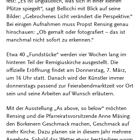
fest: „Es ist unglaublich, was sich in einer kleinen
Pfütze spiegelt“, sagt Bellicchi mit Blick auf seine
Bilder: „Gebrochenes Licht verändert die Perspektive.“
Bei einigen Aufnahmen muss Propst Rensing genau
hinschauen: „Ob gemalt oder fotografiert – das ist
manchmal nicht sofort zu erkennen.“
Etwa 40 „Fundstücke“ werden vier Wochen lang im
hinteren Teil der Remigiuskirche ausgestellt. Die
offizielle Eröffnung findet am Donnerstag, 7. März,
um 16 Uhr statt. Danach wird der Künstler immer
donnerstags passend zur Feierabendmarktzeit vor Ort
sein und seine Arbeiten auf Wunsch erläutern.
Mit der Ausstellung „As above, so below“ möchten
Rensing und die Pfarreiratsvorsitzende Anne Mäsing
den Borkenern Geschmack machen, Geschmack auf
mehr Kirche. Dazu planen sie in diesem Jahr mehrere
Angebote. Sobald das Wetter etwas beständiger warm