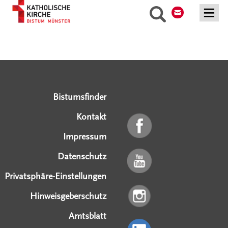
Suche
Serviceangebote
Social Media Angebote
Externe Links
Bistumsfinder
Kontakt
Impressum
Datenschutz
Privatsphäre-Einstellungen
Hinweisgeberschutz
Amtsblatt