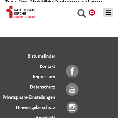
Text + Foto: Bischöfliche Friedensschule Münster
Kontakt
Suche
Serviceangebote
Social Media Angebote
Externe Links
Bistumsfinder
Kontakt
Impressum
Datenschutz
Privatsphäre-Einstellungen
Hinweisgeberschutz
Amtsblatt