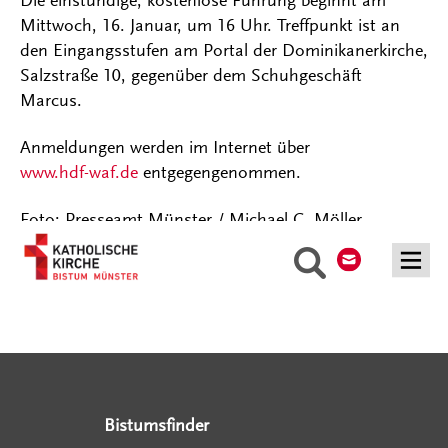
Die einstündige, kostenlose Führung beginnt am
Mittwoch, 16. Januar, um 16 Uhr. Treffpunkt ist an
den Eingangsstufen am Portal der Dominikanerkirche,
Salzstraße 10, gegenüber dem Schuhgeschäft
Marcus.
Anmeldungen werden im Internet über
www.hdf-waf.de
entgegengenommen.
Foto: Presseamt Münster / Michael C. Möller
Kontakt
Suche
Serviceangebote
Social Media Angebote
Externe Links
Bistumsfinder