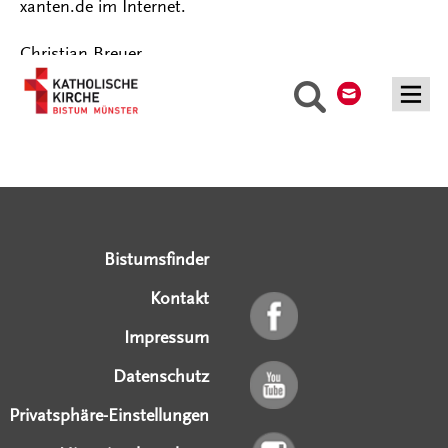
xanten.de im Internet.
Christian Breuer
Kontakt
Suche
Serviceangebote
Social Media Angebote
Externe Links
Bistumsfinder
Kontakt
Impressum
Datenschutz
Privatsphäre-Einstellungen