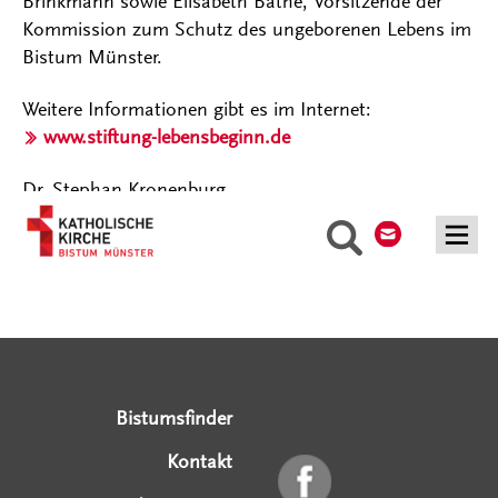
Brinkmann sowie Elisabeth Bathe, Vorsitzende der
Kommission zum Schutz des ungeborenen Lebens im
Bistum Münster.
Weitere Informationen gibt es im Internet:
www.stiftung-lebensbeginn.de
Dr. Stephan Kronenburg
Kontakt
Suche
Serviceangebote
Social Media Angebote
Externe Links
Bistumsfinder
Kontakt