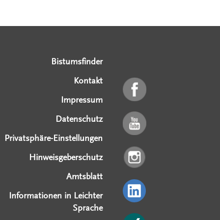
Serviceangebote
Social Media Angebote
Externe Links
Bistumsfinder
Kontakt
Impressum
Datenschutz
Privatsphäre-Einstellungen
Hinweisgeberschutz
Amtsblatt
Informationen in Leichter
Sprache