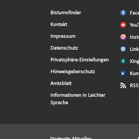
Serviceangebote
Social Media Angebote
Externe Links
Bistumsfinder
Fac
Kontakt
You
Impressum
Ins
Datenschutz
Link
Privatsphäre-Einstellungen
Xin
Hinweisgeberschutz
Kun
Amtsblatt
RSS
Informationen in Leichter
Sprache
Startseite Aktuelles