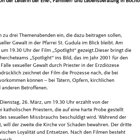
n der Leiterin der Ehe-, Familien- und Lebensberatung in Bocho
n zu drei Themenabenden ein, die dazu beitragen sollen,
eller Gewalt in der Pfarrei St. Gudula im Blick bleibt. Am
 um 19.30 Uhr der Film „Spotlight“ gezeigt.
Dieser bringt die
ercheteams „Spotlight“ ins Bild, das im Jahr 2001 für den
älle sexueller Gewalt durch Priester in der Erzdiözese
drücklich zeichnet der Film die Prozesse nach, die bei
vorkommen können – bei Tätern, Opfern, kirchlichen
 anderen Betroffenen.
Dienstag, 26. März, um 19.30 Uhr erzählt von der
 katholischen Priestern, die auf eine harte Probe gestellt
n des sexuellen Missbrauchs beschuldigt wird. Während der
 will der zweite die Kirche vor Schaden bewahren. Der dritte
zwischen Loyalität und Entsetzen. Nach den Filmen besteht
ausch.