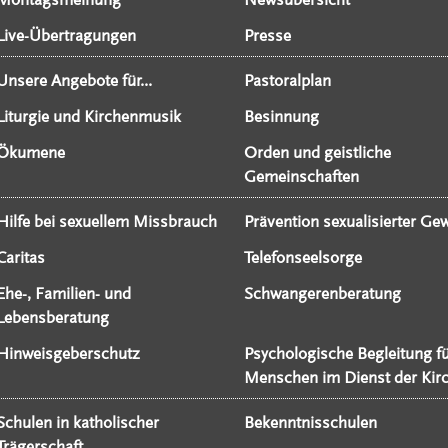
Live-Übertragungen
Presse
Unsere Angebote für...
Pastoralplan
Liturgie und Kirchenmusik
Besinnung
Ökumene
Orden und geistliche
Gemeinschaften
Hilfe bei sexuellem Missbrauch
Prävention sexualisierter Gew
Caritas
Telefonseelsorge
Ehe-, Familien- und
Schwangerenberatung
Lebensberatung
Hinweisgeberschutz
Psychologische Begleitung f
Menschen im Dienst der Kir
Schulen in katholischer
Bekenntnisschulen
Trägerschaft