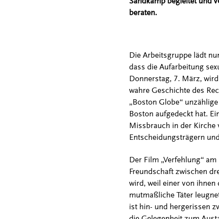
Sandkamp begleitet und vo
beraten.
Die Arbeitsgruppe lädt nu
dass die Aufarbeitung sexu
Donnerstag, 7. März, wird
wahre Geschichte des Rech
„Boston Globe“ unzählige F
Boston aufgedeckt hat. Ein
Missbrauch in der Kirche 
Entscheidungsträgern und
Der Film „Verfehlung“ am 
Freundschaft zwischen drei
wird, weil einer von ihne
mutmaßliche Täter leugnet,
ist hin- und hergerissen 
die Gelegenheit zum Aust