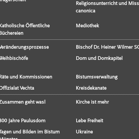
Religionsunterricht und Miss
canonica
Katholische Öffentliche
Mediothek
Büchereien
Veränderungsprozesse
Bischof Dr. Heiner Wilmer S
Weihbischöfe
Dom und Domkapitel
Räte und Kommissionen
Bistumsverwaltung
Offizialat Vechta
Kreisdekanate
Zusammen geht was!
Kirche ist mehr
800 Jahre Paulusdom
Lebe Freiheit
Tagen und Bilden im Bistum
Ukraine