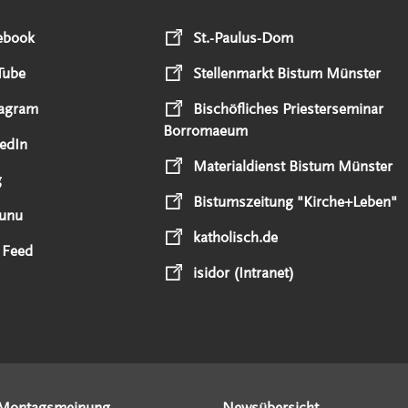
ebook
St.-Paulus-Dom
Tube
Stellenmarkt Bistum Münster
tagram
Bischöfliches Priesterseminar
Borromaeum
edIn
Materialdienst Bistum Münster
g
Bistumszeitung "Kirche+Leben"
unu
katholisch.de
 Feed
isidor (Intranet)
Montagsmeinung
Newsübersicht