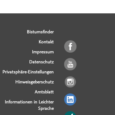
Serviceangebote
Social Media Angebote
Externe Links
Bistumsfinder
Kontakt
Impressum
Datenschutz
Privatsphäre-Einstellungen
Hinweisgeberschutz
Amtsblatt
Informationen in Leichter
Sprache