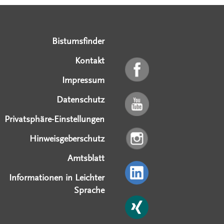
Serviceangebote
Social Media Angebote
Externe Links
Bistumsfinder
Kontakt
Impressum
Datenschutz
Privatsphäre-Einstellungen
Hinweisgeberschutz
Amtsblatt
Informationen in Leichter
Sprache