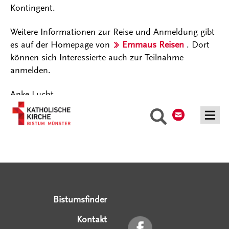
Kontingent.
Weitere Informationen zur Reise und Anmeldung gibt
es auf der Homepage von
Emmaus Reisen
. Dort
können sich Interessierte auch zur Teilnahme
anmelden.
Anke Lucht
Kontakt
Suche
Serviceangebote
Social Media Angebote
Externe Links
Bistumsfinder
Kontakt