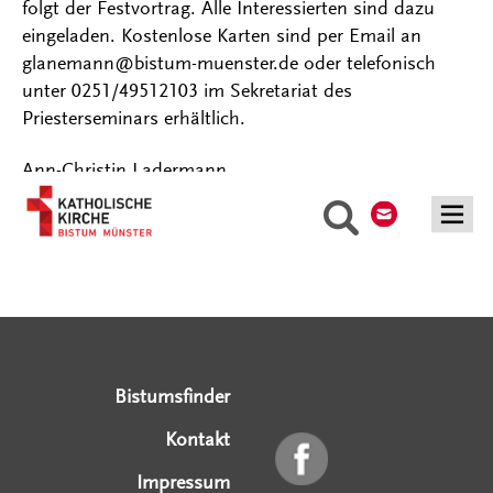
folgt der Festvortrag. Alle Interessierten sind dazu
eingeladen. Kostenlose Karten sind per Email an
glanemann@bistum-muenster.de oder telefonisch
unter 0251/49512103 im Sekretariat des
Priesterseminars erhältlich.
Ann-Christin Ladermann
Kontakt
Suche
Serviceangebote
Social Media Angebote
Externe Links
Bistumsfinder
Kontakt
Impressum