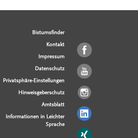
Serviceangebote
Social Media Angebote
Externe Links
Bistumsfinder
Kontakt
Impressum
Datenschutz
Privatsphäre-Einstellungen
Hinweisgeberschutz
Amtsblatt
Informationen in Leichter
Sprache