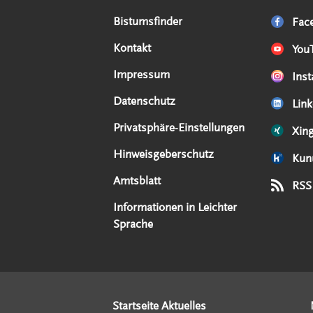
Serviceangebote
Social Media Angebote
Externe Links
Bistumsfinder
Fac
Kontakt
You
Impressum
Ins
Datenschutz
Link
Privatsphäre-Einstellungen
Xin
Hinweisgeberschutz
Kun
Amtsblatt
RSS
Informationen in Leichter
Sprache
Startseite Aktuelles