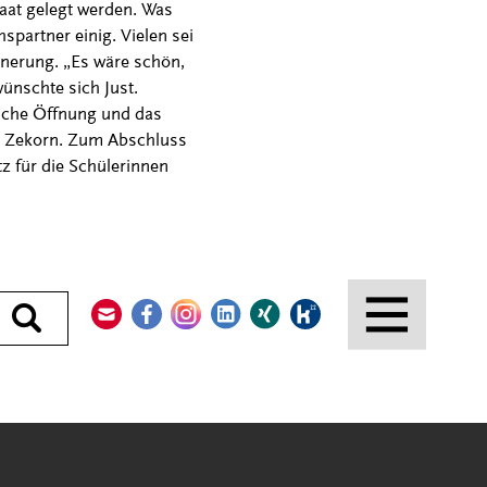
Saat gelegt werden. Was
partner einig. Vielen sei
nnerung. „Es wäre schön,
ünschte sich Just.
ische Öffnung und das
e Zekorn. Zum Abschluss
z für die Schülerinnen
Kontakt
Facebook
Instagram
LinkedIn
Xing
Kununu
Durchsuchen