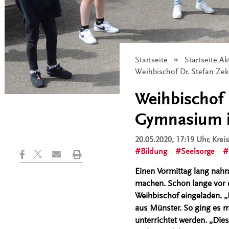
Startseite
Startseite Ak
Angezeigt:
Weihbischof Dr. Stefan Ze
Weihbischof 
Gymnasium i
20.05.2020, 17:19 Uhr
, Kre
Bildung
Seelsorge
Einen Vormittag lang nahm
machen. Schon lange vor d
Weihbischof eingeladen. 
aus Münster. So ging es m
unterrichtet werden. „Dies