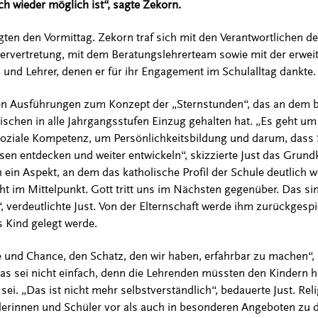
h wieder möglich ist“, sagte Zekorn.
ten den Vormittag. Zekorn traf sich mit den Verantwortlichen de
tervertretung, mit dem Beratungslehrerteam sowie mit der erweit
 und Lehrer, denen er für ihr Engagement im Schulalltag dankte.
r den Ausführungen zum Konzept der „Sternstunden“, das an dem
ischen in alle Jahrgangsstufen Einzug gehalten hat. „Es geht um 
oziale Kompetenz, um Persönlichkeitsbildung und darum, dass 
sen entdecken und weiter entwickeln“, skizzierte Just das Grund
 ein Aspekt, an dem das katholische Profil der Schule deutlich 
 im Mittelpunkt. Gott tritt uns im Nächsten gegenüber. Das sin
 verdeutlichte Just. Von der Elternschaft werde ihm zurückgespie
 Kind gelegt werde.
e und Chance, den Schatz, den wir haben, erfahrbar zu machen“, 
s sei nicht einfach, denn die Lehrenden müssten den Kindern he
sei. „Das ist nicht mehr selbstverständlich“, bedauerte Just. R
lerinnen und Schüler vor als auch in besonderen Angeboten zu 