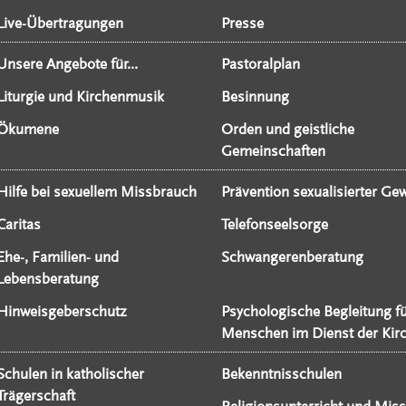
Live-Übertragungen
Presse
Unsere Angebote für...
Pastoralplan
Liturgie und Kirchenmusik
Besinnung
Ökumene
Orden und geistliche
Gemeinschaften
Hilfe bei sexuellem Missbrauch
Prävention sexualisierter Gew
Caritas
Telefonseelsorge
Ehe-, Familien- und
Schwangerenberatung
Lebensberatung
Hinweisgeberschutz
Psychologische Begleitung f
Menschen im Dienst der Kir
Schulen in katholischer
Bekenntnisschulen
Trägerschaft