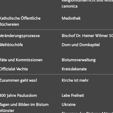
Religionsunterricht und Miss
canonica
Katholische Öffentliche
Mediothek
Büchereien
Veränderungsprozesse
Bischof Dr. Heiner Wilmer S
Weihbischöfe
Dom und Domkapitel
Räte und Kommissionen
Bistumsverwaltung
Offizialat Vechta
Kreisdekanate
Zusammen geht was!
Kirche ist mehr
800 Jahre Paulusdom
Lebe Freiheit
Tagen und Bilden im Bistum
Ukraine
Münster