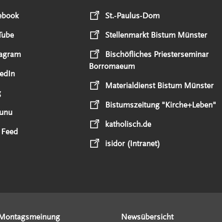
ebook
St.-Paulus-Dom
Tube
Stellenmarkt Bistum Münster
tagram
Bischöfliches Priesterseminar
Borromaeum
edIn
Materialdienst Bistum Münster
g
Bistumszeitung "Kirche+Leben"
unu
katholisch.de
 Feed
isidor (Intranet)
Montagsmeinung
Newsübersicht