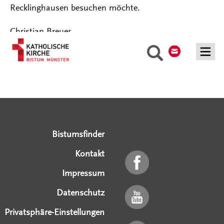
Recklinghausen besuchen möchte.
Christian Breuer
Kontakt
Suche
Serviceangebote
Social Media Angebote
Externe Links
Bistumsfinder
Kontakt
Impressum
Datenschutz
Privatsphäre-Einstellungen