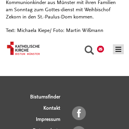
Kommunionkinder aus Münster mit ihren Familien
am Sonntag zum Gottes-dienst mit Weihbischof
Zekorn in den St.-Paulus-Dom kommen.
Text: Michaela Kiepe/ Foto: Martin Wißmann
Kontakt
Suche
Serviceangebote
Social Media Angebote
Externe Links
Bistumsfinder
Kontakt
Impressum