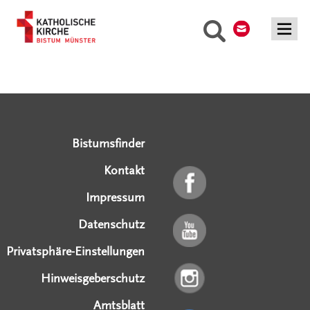
Kontakt
Suche
Serviceangebote
Social Media Angebote
Externe Links
Bistumsfinder
Kontakt
Impressum
Datenschutz
Privatsphäre-Einstellungen
Hinweisgeberschutz
Amtsblatt