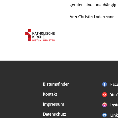
geraten sind, unabhängig v
Ann-Christin Ladermann
Serviceangebote
Social Media Angebote
Externe Links
Bistumsfinder
Fac
Kontakt
You
Impressum
Ins
Datenschutz
Link