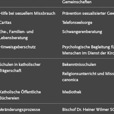
Gemeinschaften
Hilfe bei sexuellem Missbrauch
Prävention sexualisierter Gew
Caritas
Telefonseelsorge
Ehe-, Familien- und
Schwangerenberatung
Lebensberatung
Hinweisgeberschutz
Psychologische Begleitung f
Menschen im Dienst der Kir
Schulen in katholischer
Bekenntnisschulen
Trägerschaft
Religionsunterricht und Miss
canonica
Katholische Öffentliche
Mediothek
Büchereien
Veränderungsprozesse
Bischof Dr. Heiner Wilmer S