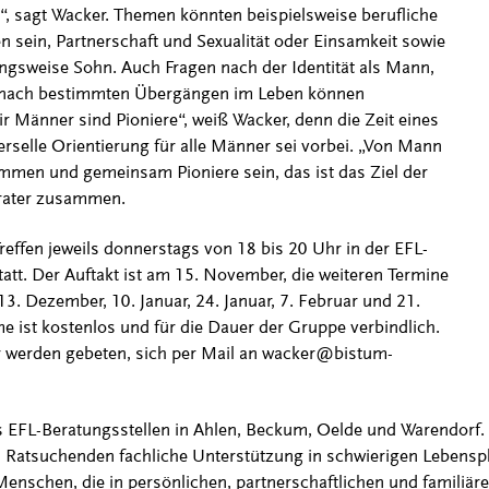
, sagt Wacker. Themen könnten beispielsweise berufliche
n sein, Partnerschaft und Sexualität oder Einsamkeit sowie
hungsweise Sohn. Auch Fragen nach der Identität als Mann,
 nach bestimmten Übergängen im Leben können
 Männer sind Pioniere“, weiß Wacker, denn die Zeit eines
verselle Orientierung für alle Männer sei vorbei. „Von Mann
men und gemeinsam Pioniere sein, das ist das Ziel der
erater zusammen.
reffen jeweils donnerstags von 18 bis 20 Uhr in der EFL-
tatt. Der Auftakt ist am 15. November, die weiteren Termine
3. Dezember, 10. Januar, 24. Januar, 7. Februar und 21.
me ist kostenlos und für die Dauer der Gruppe verbindlich.
r werden gebeten, sich per Mail an wacker@bistum-
s EFL-Beratungsstellen in Ahlen, Beckum, Oelde und Warendorf. 
 Ratsuchenden fachliche Unterstützung in schwierigen Lebensp
e Menschen, die in persönlichen, partnerschaftlichen und familiäre