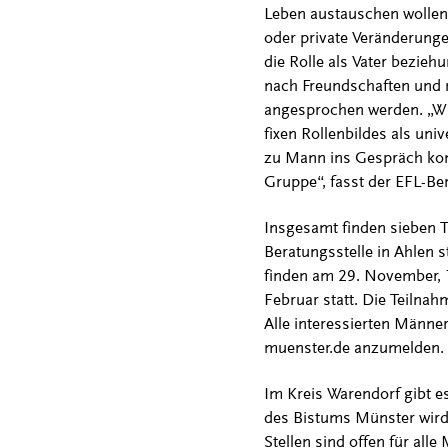
Leben austauschen wollen“
oder private Veränderunge
die Rolle als Vater bezie
nach Freundschaften und
angesprochen werden. „Wir
fixen Rollenbildes als uni
zu Mann ins Gespräch kom
Gruppe“, fasst der EFL-B
Insgesamt finden sieben T
Beratungsstelle in Ahlen s
finden am 29. November, 1
Februar statt. Die Teilnah
Alle interessierten Männe
muenster.de anzumelden.
Im Kreis Warendorf gibt e
des Bistums Münster wird
Stellen sind offen für all