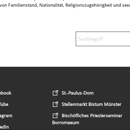
on Familienstand, Nationalität, Religionszugehörigkeit und sexu
Suchbegriff
ebook
St.-Paulus-Dom
Tube
Stellenmarkt Bistum Münster
tagram
Bischöfliches Priesterseminar
Borromaeum
edIn