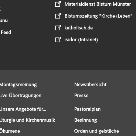
Materialdienst Bistum Münster
g
Bistumszeitung "Kirche+Leben"
unu
katholisch.de
 Feed
isidor (Intranet)
Montagsmeinung
Newsübersicht
Live-Übertragungen
Presse
Unsere Angebote für...
Pastoralplan
Liturgie und Kirchenmusik
Besinnung
Ökumene
Orden und geistliche